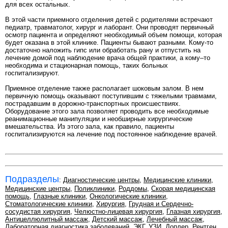
для всех остальных.
В этой части приемного отделения детей с родителями встречают
педиатр, травматолог, хирург и лаборант. Они проводят первичный
осмотр пациента и определяют необходимый объем помощи, которая
будет оказана в этой клинике. Пациенты бывают разными. Кому-то
достаточно наложить гипс или обработать рану и отпустить на
лечение домой под наблюдение врача общей практики, а кому–то
необходима и стационарная помощь, таких больных
госпитализируют.
Приемное отделение также располагает шоковым залом. В нем
первичную помощь оказывают поступившим с тяжелыми травмами,
пострадавшим в дорожно-транспортных происшествиях.
Оборудование этого зала позволяет проводить все необходимые
реанимационные манипуляции и необширные хирургические
вмешательства. Из этого зала, как правило, пациенты
госпитализируются на лечение под постоянное наблюдение врачей.
Подразделы
:
Диагностические центры
,
Медицинские клиники
,
Медицинские центры
,
Поликлиники
,
Роддомы
,
Скорая медицинская
помощь
,
Глазные клиники
,
Онкологические клиники
,
Стоматологические клиники
,
Хирургия
,
Грудная и Сердечно-
сосудистая хирургия
,
Челюстно-лицевая хирургия
,
Глазная хирургия
,
Антицеллюлитный массаж
,
Детский массаж
,
Лечебный массаж
,
Лабораторная диагностика заболеваний
,
ЭКГ
,
УЗИ
,
Доплер
,
Рентген