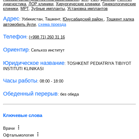
диагностика
,
ЛОР клиники
,
Хирургические клиники
,
Гинекологические
клиники
,
МРТ
,
Зубные импланты
,
Установка имплантов
Адрес
: Узбекистан, Ташкент,
Юнусабадский район
,
Тошкент халка
автомобиль йули
,
схема проезда
Телефон
:
(+998 71) 260 31 16
Ориентир
: Сельхоз институт
Юридическое название
: TOSHKENT PEDIATRIYA TIBIYOT
INSTITUTI KLINIKASI
Часы работы
: 08:00 - 18:00
Обеденный перерыв
: без обеда
Ключевые слова
Врачи
Офтальмология