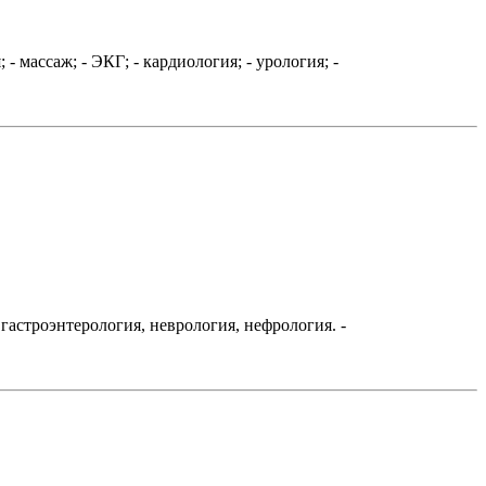
массаж; - ЭКГ; - кардиология; - урология; -
астроэнтерология, неврология, нефрология. -