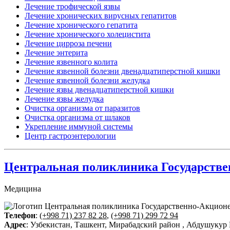
Лечение трофической язвы
Лечение хронических вирусных гепатитов
Лечение хронического гепатита
Лечение хронического холецистита
Лечение цирроза печени
Лечение энтерита
Лечение язвенного колита
Лечение язвенной болезни двенадцатиперстной кишки
Лечение язвенной болезни желудка
Лечение язвы двенадцатиперстной кишки
Лечение язвы желудка
Очистка организма от паразитов
Очистка организма от шлаков
Укрепление иммуной системы
Центр гастроэнтерологии
Центральная поликлиника Государстве
Медицина
Телефон
:
(+998 71) 237 82 28
,
(+998 71) 299 72 94
Адрес
: Узбекистан, Ташкент, Мирабадский район , Абдушукур 