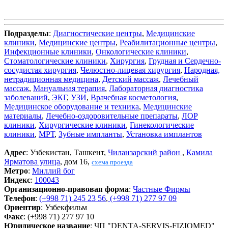
Подразделы
:
Диагностические центры
,
Медицинские
клиники
,
Медицинские центры
,
Реабилитационные центры
,
Инфекционные клиники
,
Онкологические клиники
,
Стоматологические клиники
,
Хирургия
,
Грудная и Сердечно-
сосудистая хирургия
,
Челюстно-лицевая хирургия
,
Народная,
нетрадиционная медицина
,
Детский массаж
,
Лечебный
массаж
,
Мануальная терапия
,
Лабораторная диагностика
заболеваний
,
ЭКГ
,
УЗИ
,
Врачебная косметология
,
Медицинское оборудование и техника
,
Медицинские
материалы
,
Лечебно-оздоровительные препараты
,
ЛОР
клиники
,
Хирургические клиники
,
Гинекологические
клиники
,
МРТ
,
Зубные импланты
,
Установка имплантов
Адрес
: Узбекистан, Ташкент,
Чиланзарский район
,
Камила
Ярматова улица
, дом 16,
схема проезда
Метро
:
Миллий бог
Индекс
:
100043
Организационно-правовая форма
:
Частные Фирмы
Телефон
:
(+998 71) 245 23 56
,
(+998 71) 277 97 09
Ориентир
: Узбекфильм
Факс
: (+998 71) 277 97 10
Юридическое название
: ЧП "DENTA-SERVIS-FIZIOMED"