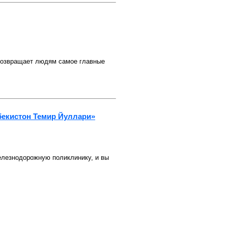
 возвращает людям самое главные
бекистон Темир Йуллари»
лезнодорожную поликлинику, и вы