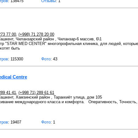
тров
: 138475
Отзывы
: 1
273 77 00
,
(+998) 71 278 20 00
Ташкент, Чиланзарский район , Чиланзар-6 массив, 6\1
нтр "STAR MED CENTER" многопрофильная клиника, для людей, которые 
хотят быть
тров
: 115300
Фото
: 43
dical Centre
289 41 41
,
(+998 71) 289 61 61
 Ташкент, Хамзинский район , Тараккиёт улица, дом 105
ивание международного класса и комфорта. Оперативность, Точность
тров
: 19407
Фото
: 1