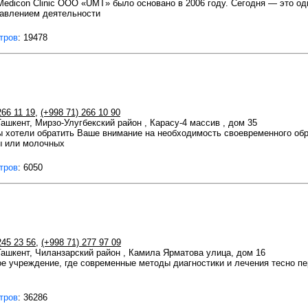
 Medicon Clinic OOO «UMT» было основано в 2006 году. Сегодня — это од
равлением деятельности
тров
: 19478
266 11 19
,
(+998 71) 266 10 90
Ташкент, Мирзо-Улугбекский район , Карасу-4 массив , дом 35
ы хотели обратить Ваше внимание на необходимость своевременного об
ы или молочных
тров
: 6050
245 23 56
,
(+998 71) 277 97 09
 Ташкент, Чиланзарский район , Камила Ярматова улица, дом 16
ое учреждение, где современные методы диагностики и лечения тесно п
тров
: 36286