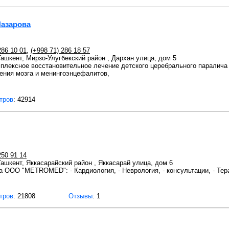
Назарова
286 10 01
,
(+998 71) 286 18 57
 Ташкент, Мирзо-Улугбекский район , Дархан улица, дом 5
плексное восстановительное лечение детского церебрального паралича
ения мозга и менингоэнцефалитов,
тров
: 42914
250 91 14
 Ташкент, Яккасарайский район , Яккасарай улица, дом 6
 OOO "METROMED": - Кардиология, - Неврология, - консультации, - Тера
тров
: 21808
Отзывы
: 1