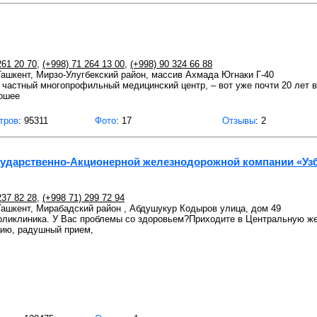
261 20 70
,
(+998) 71 264 13 00
,
(+998) 90 324 66 88
 Ташкент, Мирзо-Улугбекский район, массив Ахмада Югнаки Г-40
частный многопрофильный медицинский центр, – вот уже почти 20 лет
рошее
тров
: 95311
Фото
: 17
Отзывы
: 2
сударственно-Акционерной железнодорожной компании «Уз
237 82 28
,
(+998 71) 299 72 94
 Ташкент, Мирабадский район , Абдушукур Кодыров улица, дом 49
ликлиника. У Вас проблемы со здоровьем?Приходите в Центральную же
цию, радушный прием,