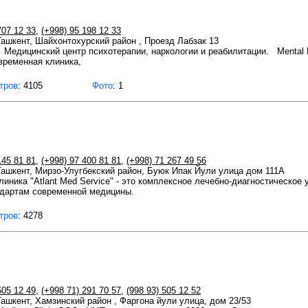
707 12 33
,
(+998) 95 198 12 33
 Ташкент, Шайхонтохурский район , Проезд Лабзак 13
" Медицинский центр психотерапии, наркологии и реабилитации. Mental 
ременная клиника,
тров
: 4105
Фото
: 1
145 81 81
,
(+998) 97 400 81 81
,
(+998) 71 267 49 56
 Ташкент, Мирзо-Улугбекский район, Буюк Ипак Йули улица дом 111А
иника "Atlant Med Service" - это комплексное лечебно-диагностическое
ндартам современной медицины.
тров
: 4278
505 12 49
,
(+998 71) 291 70 57
,
(998 93) 505 12 52
 Ташкент, Хамзинский район , Фаргона йули улица, дом 23/53