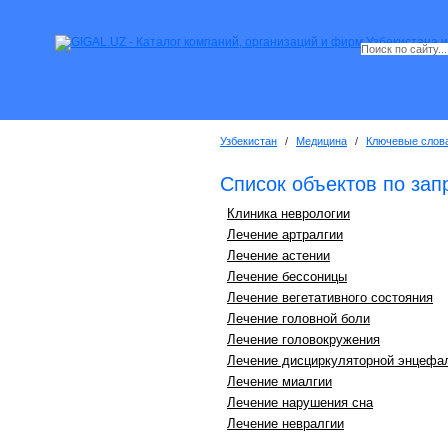
Узбекистан
/
Медицина
/
Ключевые слов
Список объектов по зап
Клиника неврологии
Лечение артралгии
Лечение астении
Лечение бессоницы
Лечение вегетативного состояния
Лечение головной боли
Лечение головокружения
Лечение дисциркуляторной энцефа
Лечение миалгии
Лечение нарушения сна
Лечение невралгии