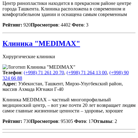
Центр ринопластики находится в прекрасном районе центре
города Ташкента. Клиника расположена в современном и
комфортабельном здании и оснащена самым современным
Рейтинг:
920
Просмотров
: 4402
Фото
: 3
Клиника "MEDIMAX"
Хирургические клиники
Телефон
:
(+998) 71 261 20 70
,
(+998) 71 264 13 00
,
(+998) 90
324 66 88
Адрес
: Узбекистан, Ташкент, Мирзо-Улугбекский район,
массив Ахмада Югнаки Г-40
Клиника MEDIMAX – частный многопрофильный
медицинский центр, – вот уже почти 20 лет возвращает людям
самое главные жизненные ценности – здоровье, хорошее
Рейтинг:
730
Просмотров
: 95305
Фото
: 17
Отзывы
: 2