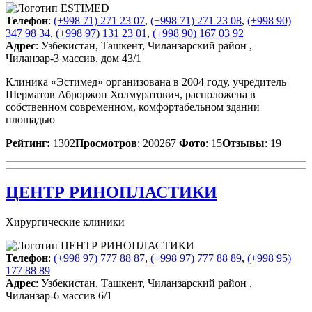
Телефон
:
(+998 71) 271 23 07
,
(+998 71) 271 23 08
,
(+998 90)
347 98 34
,
(+998 97) 131 23 01
,
(+998 90) 167 03 92
Адрес
: Узбекистан, Ташкент, Чиланзарский район ,
Чиланзар-3 массив, дом 43/1
Клиника «Эстимед» организована в 2004 году, учредитель
Шерматов Аброржон Холмуратович, расположена в
собственном современном, комфортабельном здании
площадью
Рейтинг:
1302
Просмотров
: 200267
Фото
: 15
Отзывы
: 19
ЦЕНТР РИНОПЛАСТИКИ
Хирургические клиники
Телефон
:
(+998 97) 777 88 87
,
(+998 97) 777 88 89
,
(+998 95)
177 88 89
Адрес
: Узбекистан, Ташкент, Чиланзарский район ,
Чиланзар-6 массив 6/1