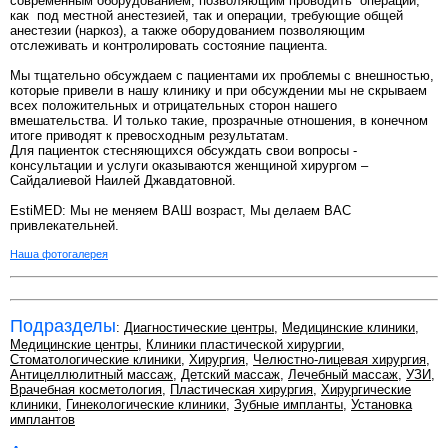
современным оборудованием, позволяющим проводить операции,
как под местной анестезией, так и операции, требующие общей
анестезии (наркоз), а также оборудованием позволяющим
отслеживать и контролировать состояние пациента.
Мы тщательно обсуждаем с пациентами их проблемы с внешностью,
которые привели в нашу клинику и при обсуждении мы не скрываем
всех положительных и отрицательных сторон нашего
вмешательства. И только такие, прозрачные отношения, в конечном
итоге приводят к превосходным результатам.
Для пациенток стесняющихся обсуждать свои вопросы -
консультации и услуги оказываются женщиной хирургом –
Сайдалиевой Наилей Джавдатовной.
EstiMED: Мы не меняем ВАШ возраст, Мы делаем ВАС
привлекательней.
Наша фотогалерея
Подразделы
:
Диагностические центры
,
Медицинские клиники
,
Медицинские центры
,
Клиники пластической хирургии
,
Стоматологические клиники
,
Хирургия
,
Челюстно-лицевая хирургия
,
Антицеллюлитный массаж
,
Детский массаж
,
Лечебный массаж
,
УЗИ
,
Врачебная косметология
,
Пластическая хирургия
,
Хирургические
клиники
,
Гинекологические клиники
,
Зубные импланты
,
Установка
имплантов