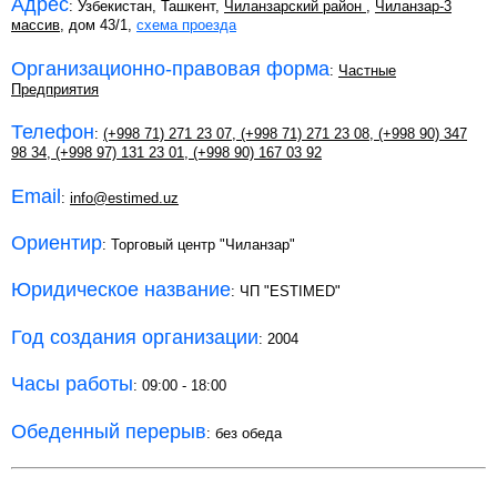
Адрес
: Узбекистан, Ташкент,
Чиланзарский район
,
Чиланзар-3
массив
, дом 43/1,
схема проезда
Организационно-правовая форма
:
Частные
Предприятия
Телефон
:
(+998 71) 271 23 07
,
(+998 71) 271 23 08
,
(+998 90) 347
98 34
,
(+998 97) 131 23 01
,
(+998 90) 167 03 92
Email
:
info@estimed.uz
Ориентир
: Торговый центр "Чиланзар"
Юридическое название
: ЧП "ESTIMED"
Год создания организации
: 2004
Часы работы
: 09:00 - 18:00
Обеденный перерыв
: без обеда