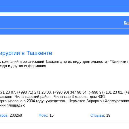
Кл
ирургии в Ташкенте
 компаний и организаций Ташкента по их виду деятельности - "Клиники п
езда и другая информация.
271 23 07
,
(+998 71) 271 23 08
,
(+998 90) 347 98 34
,
(+998 97) 131 23 01
,
(+
 Ташкент, Чиланзарский район , Чиланзар-3 массив, дом 43/1
организована в 2004 году, учредитель Шерматов Аброржон Холмуратови
ании площадью
тров
: 200268
Фото
: 15
Отзывы
: 19