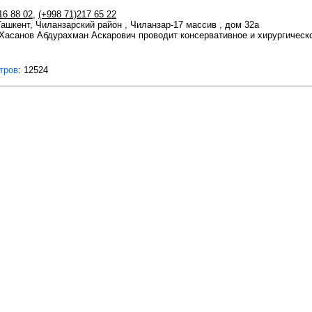
16 88 02
,
(+998 71)217 65 22
 Ташкент, Чиланзарский район , Чиланзар-17 массив , дом 32а
 Хасанов Абдурахман Аскарович проводит консервативное и хирургическ
тров
: 12524