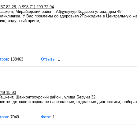
237 82 28
,
(+998 71) 299 72 94
 Ташкент, Мирабадский район , Абдушукур Кодыров улица, дом 49
ликлиника. У Вас проблемы со здоровьем?Приходите в Центральную же
цию, радушный прием,
тров
: 138463
Отзывы
: 1
249-15-90
 Ташкент, Шайхонтохурский район , улица Беруни 32
имеется детское и взрослое направление, отделение диагностики, лабор
тров
: 7049
Фото
: 1