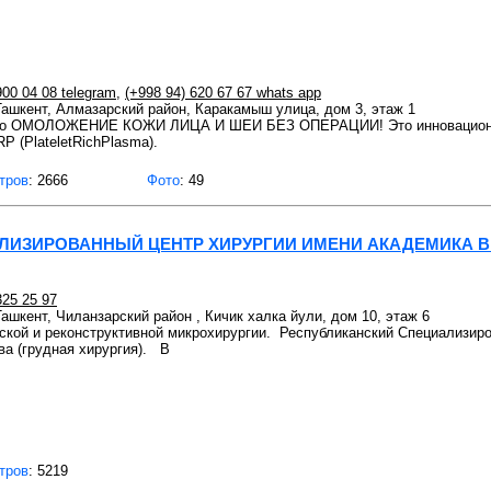
900 04 08 telegram
,
(+998 94) 620 67 67 whats app
 Ташкент, Алмазарский район, Каракамыш улица, дом 3, этаж 1
то ОМОЛОЖЕНИЕ КОЖИ ЛИЦА И ШЕИ БЕЗ ОПЕРАЦИИ! Это инновационны
P (PlateletRichPlasma).
тров
: 2666
Фото
: 49
ЛИЗИРОВАННЫЙ ЦЕНТР ХИРУРГИИ ИМЕНИ АКАДЕМИКА В
325 25 97
Ташкент, Чиланзарский район , Кичик халка йули, дом 10, этаж 6
ской и реконструктивной микрохирургии. Республиканский Специализир
ва (грудная хирургия). В
тров
: 5219