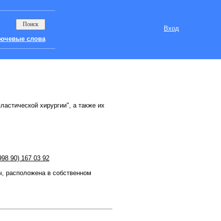
Вход
ючевые слова
ластической хирургии", а также их
998 90) 167 03 92
ч, расположена в собственном