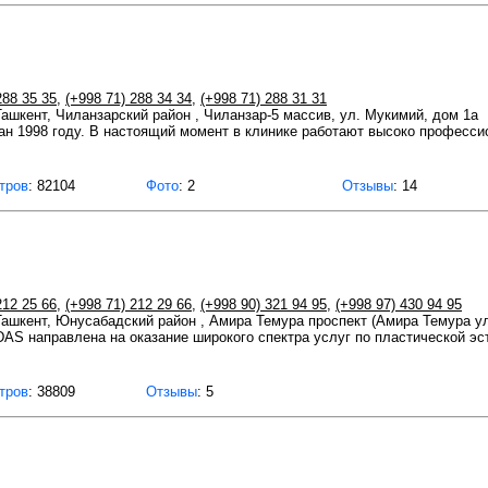
288 35 35
,
(+998 71) 288 34 34
,
(+998 71) 288 31 31
 Ташкент, Чиланзарский район , Чиланзар-5 массив, ул. Мукимий, дом 1а
н 1998 году. В настоящий момент в клинике работают высоко професси
тров
: 82104
Фото
: 2
Отзывы
: 14
212 25 66
,
(+998 71) 212 29 66
,
(+998 90) 321 94 95
,
(+998 97) 430 94 95
 Ташкент, Юнусабадский район , Амира Темура проспект (Амира Темура у
S направлена на оказание широкого спектра услуг по пластической эст
тров
: 38809
Отзывы
: 5