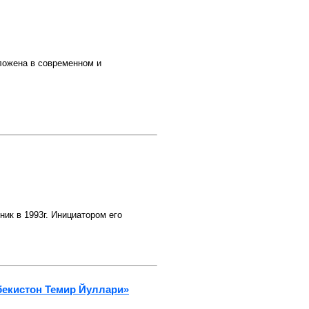
ложена в современном и
 в 1993г. Инициатором его
бекистон Темир Йуллари»