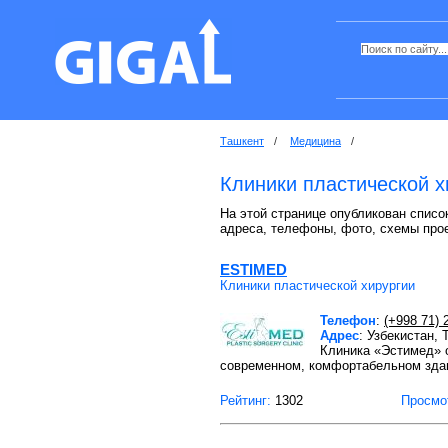
Ташкент
/
Медицина
/
Клиники пластической х
На этой странице опубликован список
адреса, телефоны, фото, схемы про
ESTIMED
Клиники пластической хирургии
Телефон
:
(+998 71) 
Адрес
: Узбекистан,
Клиника «Эстимед» 
современном, комфортабельном зд
Рейтинг:
1302
Просмо