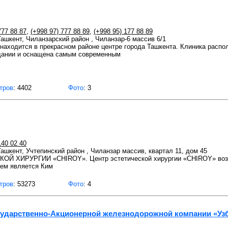
777 88 87
,
(+998 97) 777 88 89
,
(+998 95) 177 88 89
 Ташкент, Чиланзарский район , Чиланзар-6 массив 6/1
находится в прекрасном районе центре города Ташкента. Клиника распо
дании и оснащена самым современным
тров
: 4402
Фото
: 3
140 02 40
 Ташкент, Учтепинский район , Чиланзар массив, квартал 11, дом 45
 ХИРУРГИИ «CHIROY». Центр эстетической хирургии «CHIROY» возник
лем является Ким
тров
: 53273
Фото
: 4
сударственно-Акционерной железнодорожной компании «Уз