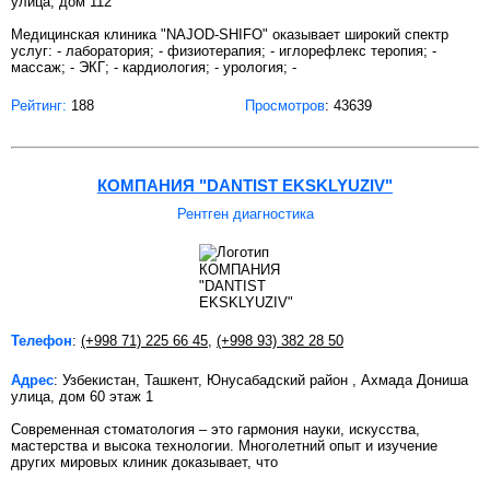
улица, дом 112
Медицинская клиника "NAJOD-SHIFO" оказывает широкий спектр
услуг: - лаборатория; - физиотерапия; - иглорефлекс теропия; -
массаж; - ЭКГ; - кардиология; - урология; -
Рейтинг:
188
Просмотров
: 43639
КОМПАНИЯ "DANTIST EKSKLYUZIV"
Рентген диагностика
Телефон
:
(+998 71) 225 66 45
,
(+998 93) 382 28 50
Адрес
: Узбекистан, Ташкент, Юнусабадский район , Ахмада Дониша
улица, дом 60 этаж 1
Современная стоматология – это гармония науки, искусства,
мастерства и высока технологии. Многолетний опыт и изучение
других мировых клиник доказывает, что