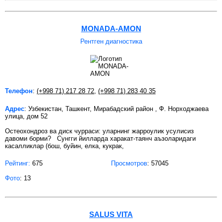
MONADA-AMON
Рентген диагностика
Телефон
:
(+998 71) 217 28 72
,
(+998 71) 283 40 35
Адрес
: Узбекистан, Ташкент, Мирабадский район , Ф. Норходжаева
улица, дом 52
Остеохондроз ва диск чурраси: уларнинг жарроулик усулисиз
давоми борми? Сунгги йилларда харакат-таянч аъзоларидаги
касалликлар (бош, буйин, елка, кукрак,
Рейтинг:
675
Просмотров
: 57045
Фото
: 13
SALUS VITA