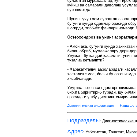
булаётган мурожаатлар, кунгироклар
куйиш ва самарали даволаш усуллар
сурашмокда.
Шунинг учун хам суралган саволлар
бугунги кунда одамлар орасида обр
шогирди, тиббиёт фанлари номзоди 
Остеохондроз ва унинг асоратлари
- Амон ака, бугунги кунда хакикатан
билан оКриб, муолажалару дори-дар
Умуман, бу кандай касаллик, унинг
тузалиб кетмаяпти?
- Харакат-таянч аъзоларидаги касал
хасталик эмас, балки бу организмда
хисобланади.
Умуртка погонаси одам организмида 
бирига бириктириб туради, шу била
орасидаги ушбу дискнинг емирилиши
Дополнительная информация
Наша фото
Подразделы
:
Диагностические 
Адрес
: Узбекистан, Ташкент,
Мира