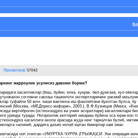
Кл
Просмотров:
57042
ларнинг жарроулик усулисиз давоми борми?
аридаги касалликлар (бош, буйин, елка, кукрак, бел-думгаза, кул-оёклар
утунжахон согликни саклаш ташкилоти экспертларининг расмий маълум
клар туфайли 50 млн. киши вактинча иш фаолиятини йукотган булса, бу 
нский (Москва, «МЕДпресс-информ», 2003.), В.Ф.Кузнецов (Минск, «Кни
сида вертеброген (остеохондроз ва унинг асоратлари) касалликлари бил
ги уринда туради. Ногиронлик келтириб чикариш буйича эса юрак-кон 
остеохондроз касаллиги ахоли орасида жуда кенг таркалган булиб, ижт
икларга чалиниб, дардига даъво излаб юрган беморлар кам эмас.
» газетасида чоп этилган «УМУРТКА ЧУРРА (ГРЫЖА)СИ: Уни операция кил