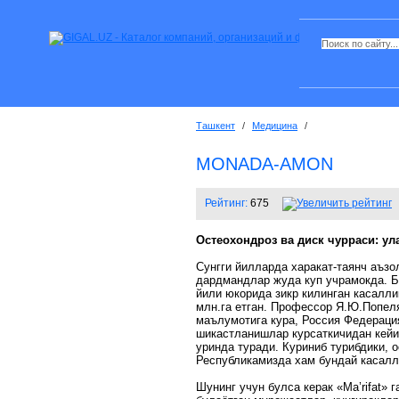
Ташкент
/
Медицина
/
MONADA-AMON
Рейтинг:
675
Остеохондроз ва диск чурраси: у
Сунгги йилларда харакат-таянч аъзол
дардмандлар жуда куп учрамокда. Б
йили юкорида зикр килинган касалли
млн.га етган. Профессор Я.Ю.Попеля
маълумотига кура, Россия Федерация
шикастланишлар курсаткичидан кейин
уринда туради. Куриниб турибдики, 
Республикамизда хам бундай касалл
Шунинг учун булса керак «Ма’rifat