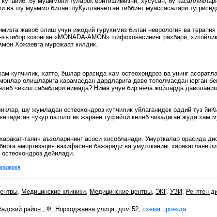
 купайиб, бу муаммони туларок ёритишимизни, хусусан, бу касалликлар
и ва шу муаммо билан шуКулланаётган тиббиёт муассасалари тугрисид
имизга жавоб олиш учун ижодий гурухимиз билан неврология ва терапия
у-эътибор козонган «МONADA-AMON» шифохонасининг рахбари, хитойлик
Амон Хожаевга мурожаат килдик.
 хам купчилик, хатто, ёшлар орасида хам остеохондроз ва унинг асоратл
монлар олишларига карамасдан дардларига даво тополмасдан юрган бе
 келиб чикиш сабаблари нимада? Нима учун бир неча жойларда даволани
ликлар, шу жумладан остеохондроз купчилик уйлаганидек оддий туз йи
 кечадиган чукур патологик жараён туфайли келиб чикадиган жуда хам м
харакат-таянч аъзоларининг асоси хисобланади. Умурткалар орасида дис
н бирга амортизация вазифасини бажаради ва умуртканинг харакатланиш
 остеохондроз дейилади.
галерея
центры
,
Медицинские клиники
,
Медицинские центры
,
ЭКГ
,
УЗИ
,
Рентген д
бадский район
,
Ф. Норходжаева улица
, дом 52,
схема проезда