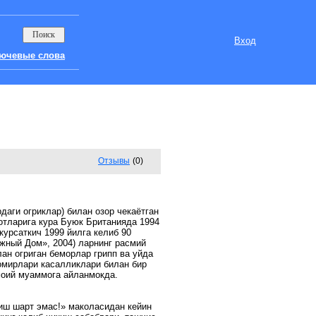
Вход
ючевые слова
Отзывы
(0)
даги огриклар) билан озор чекаётган
отларига кура Буюк Британияда 1994
курсаткич 1999 йилга келиб 90
жный Дом», 2004) ларнинг расмий
ан огриган беморлар грипп ва уйда
томирлари касалликлари билан бир
имоий муаммога айланмокда.
иш шарт эмас!» маколасидан кейин