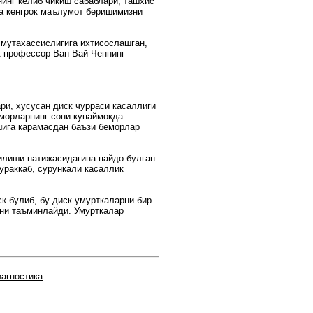
нинг келиб чикиш сабаблари, ташхис
а кенгрок маълумот беришимизни
 мутахассислигига ихтисослашган,
 профессор Ван Вай Ченнинг
ари, хусусан диск чурраси касаллиги
морларнинг сони купаймокда.
шига карамасдан баъзи беморлар
Килиши натижасидагина пайдо булган
ураккаб, сурункали касаллик
к булиб, бу диск умурткаларни бир
ини таъминлайди. Умурткалар
иагностика