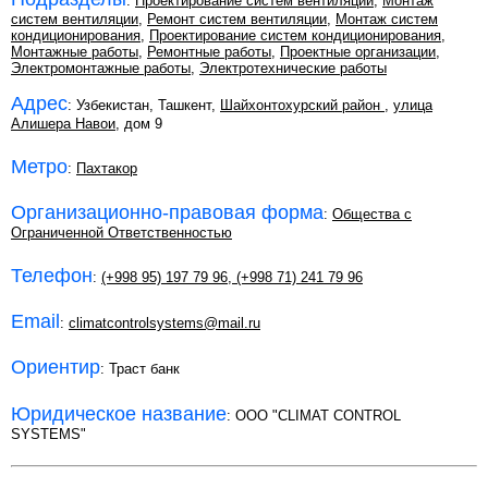
:
Проектирование систем вентиляции
,
Монтаж
систем вентиляции
,
Ремонт систем вентиляции
,
Монтаж систем
кондиционирования
,
Проектирование систем кондиционирования
,
Монтажные работы
,
Ремонтные работы
,
Проектные организации
,
Электромонтажные работы
,
Электротехнические работы
Адрес
: Узбекистан, Ташкент,
Шайхонтохурский район
,
улица
Алишера Навои
, дом 9
Метро
:
Пахтакор
Организационно-правовая форма
:
Общества с
Ограниченной Ответственностью
Телефон
:
(+998 95) 197 79 96
,
(+998 71) 241 79 96
Email
:
climatcontrolsystems@mail.ru
Ориентир
: Траст банк
Юридическое название
: OOO "CLIMAT CONTROL
SYSTEMS"