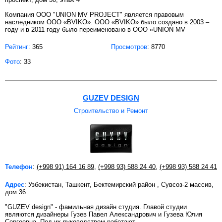
Компания ООО "UNION MV PROJECT" является правовым
наследником ООО «BVIKO». ООО «BVIKO» было создано в 2003 –
году и в 2011 году было переименовано в ООО «UNION MV
Рейтинг:
365
Просмотров
: 8770
Фото
: 33
GUZEV DESIGN
Строительство и Ремонт
Телефон
:
(+998 91) 164 16 89
,
(+998 93) 588 24 40
,
(+998 93) 588 24 41
Адрес
: Узбекистан, Ташкент, Бектемирский район , Сувсоз-2 массив,
дом 36
"GUZEV design" - фамильная дизайн студия. Главой студии
являются дизайнеры Гузев Павел Александрович и Гузева Юлия
Сергеевна. Под их руководством работают