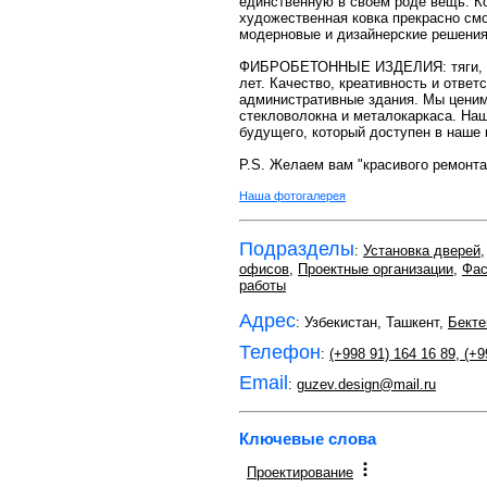
единственную в своем роде вещь. Ко
художественная ковка прекрасно смо
модерновые и дизайнерские решения 
ФИБРОБЕТОННЫЕ ИЗДЕЛИЯ: тяги, кол
лет. Качество, креативность и отве
административные здания. Мы ценим 
стекловолокна и металокаркаса. Наш
будущего, который доступен в наше 
P.S. Желаем вам "красивого ремонта
Наша фотогалерея
Подразделы
:
Установка дверей
офисов
,
Проектные организации
,
Фас
работы
Адрес
: Узбекистан, Ташкент,
Бекте
Телефон
:
(+998 91) 164 16 89
,
(+9
Email
:
guzev.design@mail.ru
Ключевые слова
Проектирование