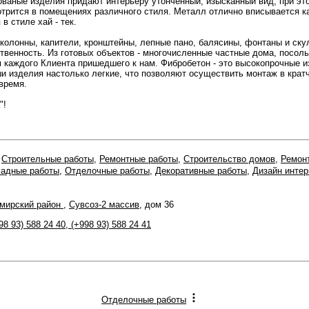
ваные изделия придают интерьеру утонченный, изысканный вид, при это
трится в помещениях различного стиля. Металл отлично вписывается как
в стиле хай - тек.
онны, капители, кронштейны, лепные пано, балясины, фонтаны и скул
тственность. Из готовых объектов - многочисленные частные дома, посол
каждого Клиента пришедшего к нам. Фибробетон - это высокопрочные из
и изделия настолько легкие, что позволяют осуществить монтаж в кратч
время.
"!
,
Строительные работы
,
Ремонтные работы
,
Строительство домов
,
Ремон
адные работы
,
Отделочные работы
,
Декоративные работы
,
Дизайн интер
мирский район
,
Сувсоз-2 массив
, дом 36
98 93) 588 24 40
,
(+998 93) 588 24 41
Отделочные работы