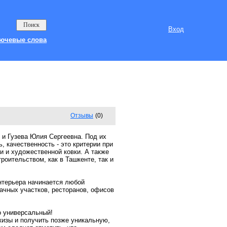
Вход
ючевые слова
Отзывы
(0)
 и Гузева Юлия Сергеевна. Под их
 качественность - это критерии при
и и художественной ковки. А также
роительством, как в Ташкенте, так и
нтерьера начинается любой
ачных участков, ресторанов, офисов
 универсальный!
кизы и получить позже уникальную,