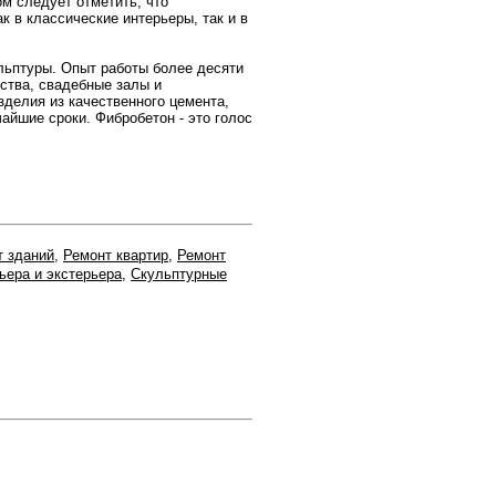
м следует отметить, что
 в классические интерьеры, так и в
ьптуры. Опыт работы более десяти
ьства, свадебные залы и
делия из качественного цемента,
айшие сроки. Фибробетон - это голос
т зданий
,
Ремонт квартир
,
Ремонт
ьера и экстерьера
,
Скульптурные