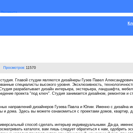
Кл
Просмотров:
11570
 студия. Главой студии являются дизайнеры Гузев Павел Александрович
анные специалисты высокого уровня. Эксклюзивность, технологичность,
 Студия разрабатывает дизайн интерьера, экстерьера, ландшафта, мебел
ведение проекта "под ключ". Студия занимается дизайном, ремонтом и ст
ых направлений дизайнеров Гузева Павла и Юлии. Именно с дизайна и
ы и дома. Здесь вы можете ознакомиться с проектами домов, квартир, д
рсальный способ сделать интерьер индивидуальными. Да-да, именно
осматривать каталоги, вам лишь следует обратиться к нам, одобрить эс