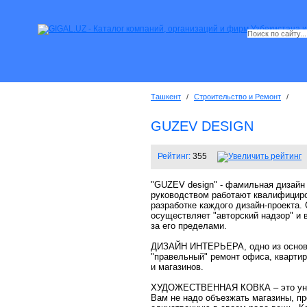
Ташкент
/
Строительство и Ремонт
/
GUZEV DESIGN
Рейтинг:
355
"GUZEV design" - фамильная дизайн
руководством работают квалифициров
разработке каждого дизайн-проекта.
осуществляет "авторский надзор" и 
за его пределами.
ДИЗАЙН ИНТЕРЬЕРА, одно из основн
"правельный" ремонт офиса, квартир
и магазинов.
ХУДОЖЕСТВЕННАЯ КОВКА – это униве
Вам не надо объезжать магазины, пр