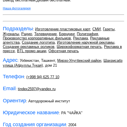
Выезд бесплатный,дизайн бесплатный.
Наша фотогалерея
Подразделы
:
Изготовление пластиковых карт
,
СМИ
,
Газеты
,
Журналы
,
Радио
,
Телевидение
,
Брендинг
,
Полиграфия
,
Производство корпоративных фильмов
,
Реклама
,
Рекламные
агентства
,
Создание логотипа
,
Изготовление наружной рекламы
,
Создание рекламных роликов
,
Широкоформатная печать
,
Реклама в
прессе
,
BTL промо акции
,
Офсетная печать
Адрес
: Узбекистан, Ташкент,
Мирзо-Улугбекский район
,
Шахрисабз
улица (Абдуллы Тукая)
, дом 21
Телефон
:
(+998 94) 625 77 10
Email
:
tindex2597@yandex.ru
Ориентир
: Автодорожный институт
Юридическое название
: РА "ЧАЙКА"
Год создания организации
: 2004