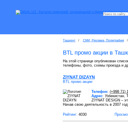
Ташкент
/
СМИ, Реклама, Полиграфия
/
BTL промо акции в Таш
На этой странице опубликован список
телефоны, фото, схемы проезда и д
ZIYNAT DIZAYN
BTL промо акции
Телефон
:
(+998 71) 
Адрес
: Узбекистан, 
ZIYNAT DESIGN – это
Начав свою деятельность в 2007 год
Рейтинг:
4030
Просмо