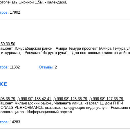
отопечать шириной 1,5м. - календари,
тров
: 17902
150 30 50
 Ташкент, Юнусабадский район , Амира Темура проспект (Амира Темура ул
 и журналы; - Реклама "Из рук в руки"; - Для постоянных клиентов дейст
тров
: 11382
Отзывы
: 2
NCE
305 35 79
,
(+998 90) 188 42 41
,
(+998 98) 125 35 79
,
(+998 98) 127 35 79
,
 Ташкент, Чиланзарский район , Чапаната улица, квартал Ц, дом ГНПИ
ONALS PERFORMANCE оказывает следующие виды услуг: - Рекламно-по
 полного цикла - Информационный портал
тров
: 14283