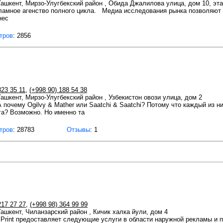
 Ташкент, Мирзо-Улугбекский район , Обида Джалилова улица, дом 10, эта
ламное агенство полного цикла. Медиа исследования рынка позволяют 
нес
тров
: 2856
323 35 11
,
(+998 90) 188 54 38
Ташкент, Мирзо-Улугбекский район , Узбекистон овози улица, дом 2
 почему Ogilvy & Mather или Saatchi & Saatchi? Потому что каждый из н
га? Возможно. Но именно та
тров
: 28783
Отзывы
: 1
217 27 27
,
(+998 98) 364 99 99
 Ташкент, Чиланзарский район , Кичик халка йули, дом 4
Print предоставляет следующие услуги в области наружной рекламы и п