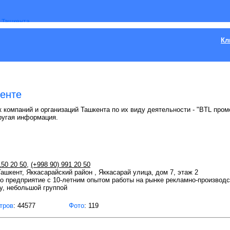
Кл
кенте
 компаний и организаций Ташкента по их виду деятельности - "BTL промо
ругая информация.
150 20 50
,
(+998 90) 991 20 50
Ташкент, Яккасарайский район , Яккасарай улица, дом 7, этаж 2
 предприятие с 10-летним опытом работы на рынке рекламно-производс
у, небольшой группой
тров
: 44577
Фото
: 119