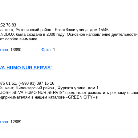
252 76 83
 Ташкент, Учтепинский район , Ракатбоши улица, дом 15/46
NDBOX была создана в 2008 году. Основное направление деятельности
ет особое внимание
тров
: 13690
Фото
: 1
VA-HUMO NUR SERVIS"
375 61 61
,
(+998 93) 397 16 16
 Ташкент, Чиланзарский район , Фурката улица, дом 1
OSE SILVA-HUMO NUR SERVIS" предлагает разместить рекламу о свое
едпринимателям в нашем каталоге «GREEN CITY» и
тров
: 12889