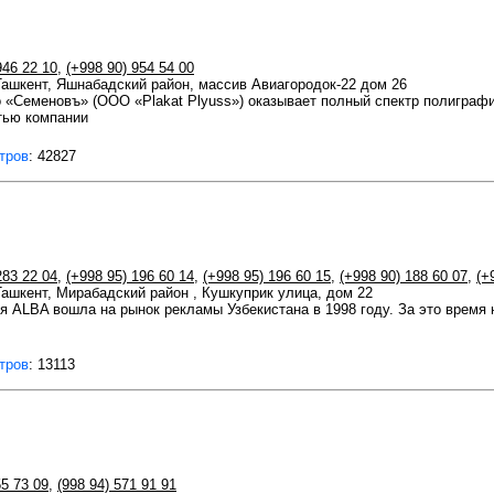
946 22 10
,
(+998 90) 954 54 00
 Ташкент, Яшнабадский район, массив Авиагородок-22 дом 26
о «Семеновъ» (ООО «Plakat Plyuss») оказывает полный спектр полигра
тью компании
тров
: 42827
283 22 04
,
(+998 95) 196 60 14
,
(+998 95) 196 60 15
,
(+998 90) 188 60 07
,
(+
 Ташкент, Мирабадский район , Кушкуприк улица, дом 22
я ALBA вошла на рынок рекламы Узбекистана в 1998 году. За это время
тров
: 13113
55 73 09
,
(998 94) 571 91 91