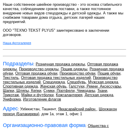
Наше собственное швейное производство - это основа стабильного
качества, соблюдением сроков поставки, а также постоянное
внедрение новых видов спецодежды и детской одежды. А также мы
снабжаем товарами дома отдыха, детских лагерей наших
предприятий.
ООО "TEXNO TEKST PLYUS" заинтересовано в заключении
договоров.
Наша фотогалерея
Подразделы
:
Розничная продажа одежды
,
Оптовая продажа
одежды
,
Производство одежды
,
Пошив одежды
,
Розничная продажа
обуви
,
Оптовая продажа обуви
,
Производство обуви
,
Пошив обуви
,
Текстиль
,
Оптовая продажа текстильных изделий
,
Производство
текстильных изделий
,
Спецодежда
,
Спецобувь
,
Мужская одежда
,
Спортивная одежда
,
Женская обувь
,
Галстуки, Ремни, Аксессуары
,
Шапки, Шляпы, Кепки
,
Сумки, Портфели, Чемоданы
,
Ткани
,
Трикотаж
,
Майки и футболки
,
Кожгалантерея
,
Детская одежда
,
Униформа
,
Изготовление флагов
Адрес
: Узбекистан, Ташкент,
Яккасарайский район
,
Шохжахон
проезд (Балакирева)
, дом 1а, этаж 1, офис 1
Организационно-правовая форма
:
Общества с