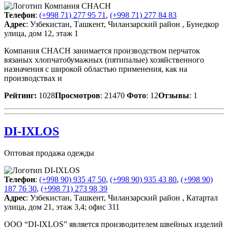
Телефон
:
(+998 71) 277 95 71
,
(+998 71) 277 84 83
Адрес
: Узбекистан, Ташкент, Чиланзарский район , Бунедкор
улица, дом 12, этаж 1
Компания CHACH занимается производством перчаток
вязаных хлопчатобумажных (пятипалые) хозяйственного
назначения с широкой областью применения, как на
производствах и
Рейтинг:
1028
Просмотров
: 21470
Фото
: 12
Отзывы
: 1
DI-IXLOS
Оптовая продажа одежды
Телефон
:
(+998 90) 935 47 50
,
(+998 90) 935 43 80
,
(+998 90)
187 76 30
,
(+998 71) 273 98 39
Адрес
: Узбекистан, Ташкент, Чиланзарский район , Катартал
улица, дом 21, этаж 3,4; офис 311
OOO “DI-IXLOS” является производителем швейных изделий