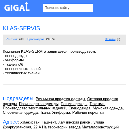
KLAS-SERVIS
Рейтинг:
415
Просмотров:
21874
Отзывы
(0)
Компания KLAS-SERVIS занимается производством:
- спецодежды
- униформы
- тканей х/б
- спецовочных тканей
- технических тканей
Подразделы
:
Розничная продажа одежды
,
Оптовая продажа
одежды
,
Производство одежды
,
Пошив одежды
,
Текстиль
,
Производство текстильных изделий
,
Спецодежда
,
Мужская одежда
,
Спортивная одежда
,
Ткани
,
Униформа
,
Рабочие перчатки
Адрес
: Узбекистан, Ташкент,
Хамзинский район
,
улица
Джаркурганская
, 22 A На территории завода Металлоконструкций