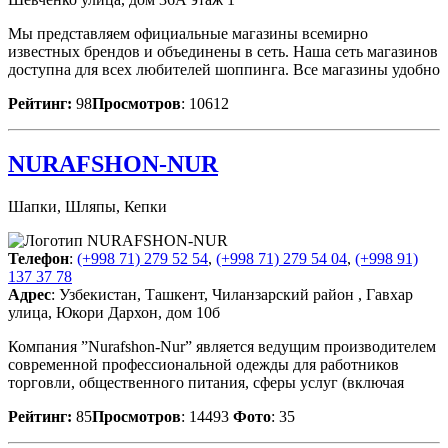
Мы представляем официальные магазины всемирно
известных брендов и объединены в сеть. Наша сеть магазинов
доступна для всех любителей шоппинга. Все магазины удобно
Рейтинг:
98
Просмотров
: 10612
NURAFSHON-NUR
Шапки, Шляпы, Кепки
Телефон
:
(+998 71) 279 52 54
,
(+998 71) 279 54 04
,
(+998 91)
137 37 78
Адрес
: Узбекистан, Ташкент, Чиланзарский район , Гавхар
улица, Юкори Дархон, дом 10б
Компания ”Nurafshon-Nur” является ведущим производителем
современной профессиональной одежды для работников
торговли, общественного питания, сферы услуг (включая
Рейтинг:
85
Просмотров
: 14493
Фото
: 35