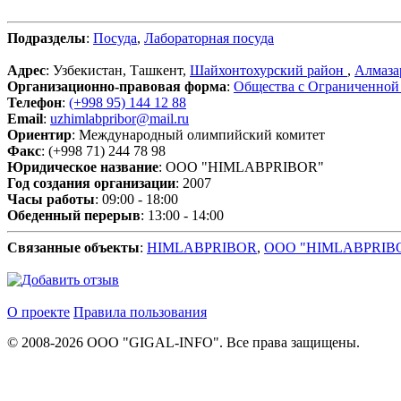
Подразделы
:
Посуда
,
Лабораторная посуда
Адрес
: Узбекистан, Ташкент,
Шайхонтохурский район
,
Алмаза
Организационно-правовая форма
:
Общества с Ограниченной
Телефон
:
(+998 95) 144 12 88
Email
:
uzhimlabpribor@mail.ru
Ориентир
: Международный олимпийский комитет
Факс
: (+998 71) 244 78 98
Юридическое название
: ООО "HIMLABPRIBOR"
Год создания организации
: 2007
Часы работы
: 09:00 - 18:00
Обеденный перерыв
: 13:00 - 14:00
Связанные объекты
:
HIMLABPRIBOR
,
ООО "HIMLABPRIB
О проекте
Правила пользования
© 2008-2026 ООО "GIGAL-INFO". Все права защищены.