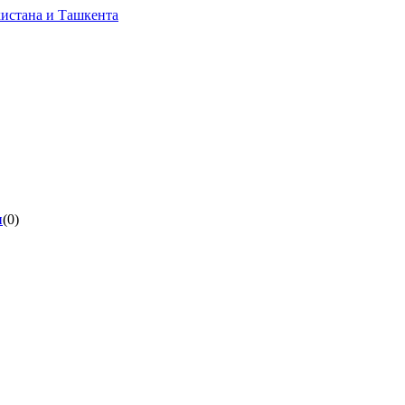
ы
(0)