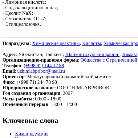
- Лимонная кислота;
- Сода кальцинированная;
- Цеолит NaX;
- Смачиватель ОП-7;
- Этилцеллозольв.
Подразделы
:
Химические реактивы
,
Кислоты
,
Химическая пр
Адрес
: Узбекистан, Ташкент,
Шайхонтохурский район
,
Алмаза
Организационно-правовая форма
:
Общества с Ограниченной
Телефон
:
(+998 95) 144 12 88
Email
:
uzhimlabpribor@mail.ru
Ориентир
: Международный олимпийский комитет
Факс
: (+998 71) 244 78 98
Юридическое название
: ООО "HIMLABPRIBOR"
Год создания организации
: 2007
Часы работы
: 09:00 - 18:00
Обеденный перерыв
: 13:00 - 14:00
Ключевые слова
Хим продукция