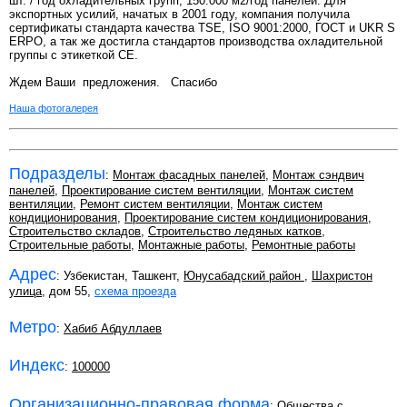
шт. / год охладительных групп, 150.000 м2/год панелей. Для
экспортных усилий, начатых в 2001 году, компания получила
сертификаты стандарта качества TSE, ISO 9001:2000, ГОСТ и UKR S
ERPO, а так же достигла стандартов производства охладительной
группы с этикеткой СЕ.
Ждем Ваши предложения. Спасибо
Наша фотогалерея
Подразделы
:
Монтаж фасадных панелей
,
Монтаж сэндвич
панелей
,
Проектирование систем вентиляции
,
Монтаж систем
вентиляции
,
Ремонт систем вентиляции
,
Монтаж систем
кондиционирования
,
Проектирование систем кондиционирования
,
Строительство складов
,
Строительство ледяных катков
,
Строительные работы
,
Монтажные работы
,
Ремонтные работы
Адрес
: Узбекистан, Ташкент,
Юнусабадский район
,
Шахристон
улица
, дом 55,
схема проезда
Метро
:
Хабиб Абдуллаев
Индекс
:
100000
Организационно-правовая форма
:
Общества с