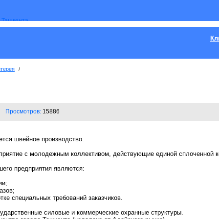
Кл
нтерея
/
Просмотров:
15886
тся швейное производство.
приятие с молодежным коллективом, действующие единой сплоченной к
его предприятия являются:
ии;
азов;
отке специальных требований заказчиков.
ударственные силовые и коммерческие охранные структуры.