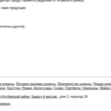
ентре города Ташкента (недалеко от Алайского рынка).
 нами продукции:
отничьи,удочки);
а одежды
,
Оптовая продажа одежды
,
Производство одежды
,
Пошив оде
жда
,
Галстуки, Ремни, Аксессуары
,
Сумки, Портфели, Чемоданы
,
Майки 
-Улугбекский район
,
Карасу-4 массив
, дом 2, подъезд 19
лимжон