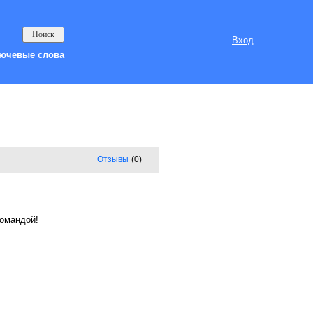
Вход
ючевые слова
Отзывы
(0)
омандой!