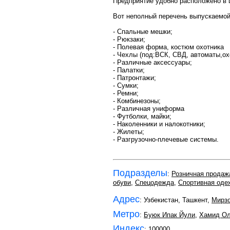
Предприятие удобно расположено в ц
Вот неполный перечень выпускаемой
- Спальные мешки;
- Рюкзаки;
- Полевая форма, костюм охотника
- Чехлы (под:ВСК, СВД, автоматы,ох
- Различные аксессуары;
- Палатки;
- Патронтажи;
- Сумки;
- Ремни;
- Комбинезоны;
- Различная униформа
- Футболки, майки;
- Наколенники и налокотники;
- Жилеты;
- Разгрузочно-плечевые системы.
Подразделы
:
Розничная продаж
обуви
,
Спецодежда
,
Спортивная оде
Адрес
: Узбекистан, Ташкент,
Мирзо
Метро
:
Буюк Ипак Йули
,
Хамид О
Индекс
:
100000