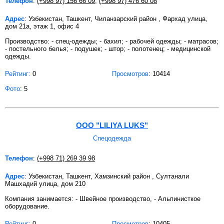
Телефон
:
(+998 97) 156 66 09
,
(+998 97) 476 60 08
Адрес
: Узбекистан, Ташкент, Чиланзарский район , Фархад улица,
дом 21а, этаж 1, офис 4
Производство: - спец-одежды; - бахил; - рабочей одежды; - матрасов;
- постельного белья; - подушек; - штор; - полотенец; - медицинской
одежды.
Рейтинг:
0
Просмотров
: 10414
Фото
: 5
ООО "LILIYA LUKS"
Спецодежда
Телефон
:
(+998 71) 269 39 98
Адрес
: Узбекистан, Ташкент, Хамзинский район , Султанали
Машхадий улица, дом 210
Компания занимается: - Швейное производство, - Альпинисткое
оборудование.
Рейтинг:
0
Просмотров
: 10405