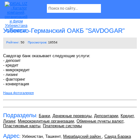
Узбекско-Германский ОАКБ "SAVDOGAR"
Рейтинг:
50
Просмотров:
18554
Савдогар банк оказывает следующие услуги:
- депозит
- кредит
- микрокредит
- лизинг
- факторинг
- конвертация
Наша фотогалерея
Подразделы
:
Банки
,
Денежные переводы
,
Депозитарии
,
Кредит
,
Лизинг
,
Микрокредитные организации
,
Обменные пункты валют
,
Пластиковые карты
,
Платежные системы
Адрес
: Узбекистан, Ташкент,
Мирабадский район
,
Саида Барака