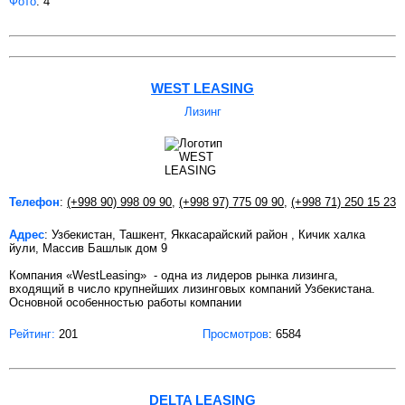
Фото
: 4
WEST LEASING
Лизинг
Телефон
:
(+998 90) 998 09 90
,
(+998 97) 775 09 90
,
(+998 71) 250 15 23
Адрес
: Узбекистан, Ташкент, Яккасарайский район , Кичик халка
йули, Массив Башлык дом 9
Компания «WestLeasing» - одна из лидеров рынка лизинга,
входящий в число крупнейших лизинговых компаний Узбекистана.
Основной особенностью работы компании
Рейтинг:
201
Просмотров
: 6584
DELTA LEASING