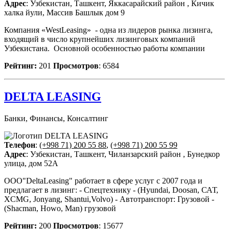
Адрес
: Узбекистан, Ташкент, Яккасарайский район , Кичик
халка йули, Массив Башлык дом 9
Компания «WestLeasing» - одна из лидеров рынка лизинга,
входящий в число крупнейших лизинговых компаний
Узбекистана. Основной особенностью работы компании
Рейтинг:
201
Просмотров
: 6584
DELTA LEASING
Банки, Финансы, Консалтинг
Телефон
:
(+998 71) 200 55 88
,
(+998 71) 200 55 99
Адрес
: Узбекистан, Ташкент, Чиланзарский район , Бунедкор
улица, дом 52А
ООО"DeltaLeasing" работает в сфере услуг с 2007 года и
предлагает в лизинг: - Спецтехнику - (Hyundai, Doosan, САТ,
XCMG, Jonyang, Shantui,Volvo) - Автотранспорт: Грузовой -
(Shacman, Howo, Man) грузовой
Рейтинг:
200
Просмотров
: 15677