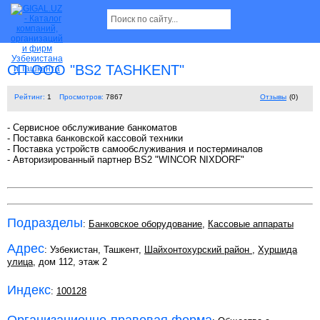
СП ООО "BS2 TASHKENT"
Рейтинг:
1
Просмотров:
7867
Отзывы
(0)
- Сервисное обслуживание банкоматов
- Поставка банковской кассовой техники
- Поставка устройств самообслуживания и постерминалов
- Авторизированный партнер BS2 "WINCOR NIXDORF"
Подразделы
:
Банковское оборудование
,
Кассовые аппараты
Адрес
: Узбекистан, Ташкент,
Шайхонтохурский район
,
Хуршида
улица
, дом 112, этаж 2
Индекс
:
100128