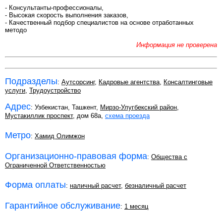
- Консультанты-профессионалы,
- Высокая скорость выполнения заказов,
- Качественный подбор специалистов на основе отработанных
методо
Информация не проверена
Подразделы
:
Аутсорсинг
,
Кадровые агентства
,
Консалтинговые
услуги
,
Трудоустройство
Адрес
: Узбекистан, Ташкент,
Мирзо-Улугбекский район
,
Мустакиллик проспект
, дом 68а,
схема проезда
Метро
:
Хамид Олимжон
Организационно-правовая форма
:
Общества с
Ограниченной Ответственностью
Форма оплаты
:
наличный расчет
,
безналичный расчет
Гарантийное обслуживание
:
1 месяц