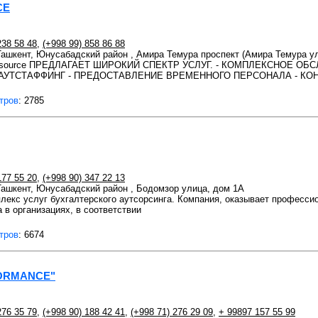
CE
238 58 48
,
(+998 99) 858 86 88
 Ташкент, Юнусабадский район , Амира Темура проспект (Амира Темура ул
 Resource ПРЕДЛАГАЕТ ШИРОКИЙ СПЕКТР УСЛУГ. - КОМПЛЕКСНОЕ 
АУТСТАФФИНГ - ПРЕДОСТАВЛЕНИЕ ВРЕМЕННОГО ПЕРСОНАЛА - КОН
тров
: 2785
177 55 20
,
(+998 90) 347 22 13
 Ташкент, Юнусабадский район , Бодомзор улица, дом 1А
лекс услуг бухгалтерского аутсорсинга. Компания, оказывает професс
а в организациях, в соответствии
тров
: 6674
ORMANCE"
276 35 79
,
(+998 90) 188 42 41
,
(+998 71) 276 29 09
,
+ 99897 157 55 99