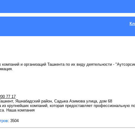
Кл
 компаний и организаций Ташкента по их виду деятельности - "Аутсорсин
рмация.
200 77 17
 Ташкент, Яшнабадский район, Садыка Азимова улица, дом 68
на из крупнейших компаний, которая предоставляет профессиональную 
еса. Наша компания
тров
: 3504