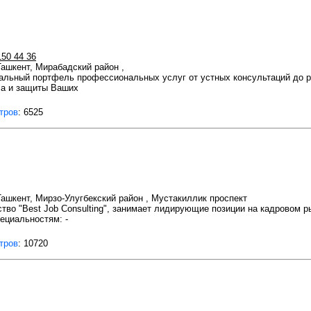
150 44 36
 Ташкент, Мирабадский район ,
альный портфель профессиональных услуг от устных консультаций до 
са и защиты Ваших
тров
: 6525
 Ташкент, Мирзо-Улугбекский район , Мустакиллик проспект
ство "Best Job Consulting", занимает лидирующие позиции на кадровом 
ециальностям: -
тров
: 10720