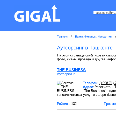
Ташкент
/
Банки, Финансы, Консалтинг
/
Аутсорсинг в Ташкенте
На этой странице опубликован список
фото, схемы проезда и другая инфо
THE BUSINESS
Аутсорсинг
Телефон
:
(+998 71) 
Адрес
: Узбекистан,
"The Business" - од
консалтинговых услуг в сфере бизн
Рейтинг:
132
Просмо