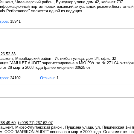
 Ташкент, Чиланзарский район , Бунедкор улица дом 42, кабинет 707
ормационный портал новых вакансий,актуальных резюме,бесплатный ка
nals Performance" является одной из ведущих
тров
: 15941
126 52 33
 Ташкент, Мирабадский район , Истикбол улица, дом 34, офис 32
ация "AMULET AUDIT" зарегистрирована в МЮ РУз. за № 271 04 октября 
 от 28 марта 2008 года (ранее лицензия 00625 от
тров
: 24102
Отзывы
: 1
268 49 60
,
(+998 71) 267 62 07
Ташкент, Мирзо-Улугбекский район , Пушкина улица, ул. Пишпекская 1-й п
ия ООО "MARIKON-AUDIT" основана в марте 2000 года. Она является п