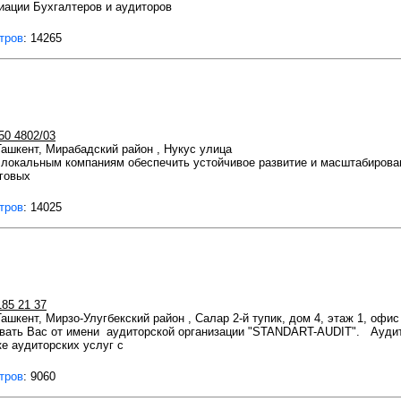
иации Бухгалтеров и аудиторов
тров
: 14265
50 4802/03
 Ташкент, Мирабадский район , Нукус улица
окальным компаниям обеспечить устойчивое развитие и масштабирован
говых
тров
: 14025
185 21 37
Ташкент, Мирзо-Улугбекский район , Салар 2-й тупик, дом 4, этаж 1, офис
вать Вас от имени аудиторской организации "STANDART-AUDIT". Ауди
е аудиторских услуг с
тров
: 9060