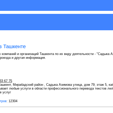
в Ташкенте
к компаний и организаций Ташкента по их виду деятельности - "Садыка А
проезда и другая информация.
33 67 75
 Ташкент, Мирабадский район , Садыка Азимова улица, дом 79, этаж 5, ка
ывает любые услуги в области профессионального перевода текстов лю
е услуг
тров
: 12304