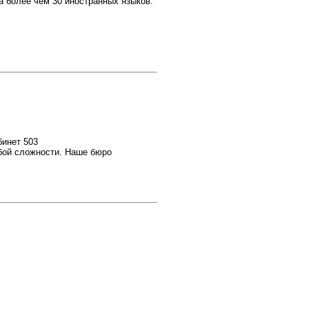
на более чем 30 иностранных языков.
бинет 503
бой сложности. Наше бюро