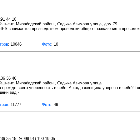
291 44 10
 Ташкент, Мирабадский район , Садыка Азимова улица, дом 79
S занимается прозводством проволоки общего назначения и проволок
тров
: 10046
Фото
: 10
136 36 46
 Ташкент, Мирабадский район , Садыка Азимова улица
о прежде всего уверенность в себе. А когда женщина уверена в себе? Тог
шний вид -
тров
: 11777
Фото
: 49
236 35 15
,
(+998 91) 190 19 05