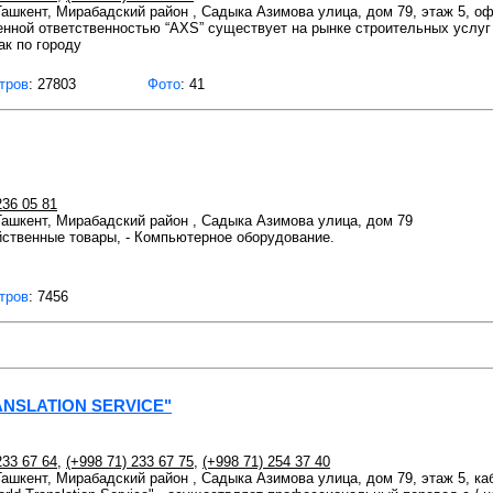
 Ташкент, Мирабадский район , Садыка Азимова улица, дом 79, этаж 5, о
нной ответственностью “АХS” существует на рынке строительных услуг 
ак по городу
тров
: 27803
Фото
: 41
236 05 81
 Ташкент, Мирабадский район , Садыка Азимова улица, дом 79
яйственные товары, - Компьютерное оборудование.
тров
: 7456
ANSLATION SERVICE"
233 67 64
,
(+998 71) 233 67 75
,
(+998 71) 254 37 40
 Ташкент, Мирабадский район , Садыка Азимова улица, дом 79, этаж 5, ка