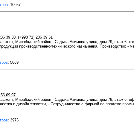
тров
: 10057
236 39 30
,
(+998 71) 236 39 51
 Ташкент, Мирабадский район , Садыка Азимова улица, дом 79, этаж 6, ка
 продукции производственно-технического назначения. Производство: - м
.
тров
: 5069
256 69 97
 Ташкент, Мирабадский район , Садыка Азимова улица, дом 79, этаж 6, о
работка и дизайн этикетки, - Сотрудничество с фирмой по продаже пром
тров
: 3973