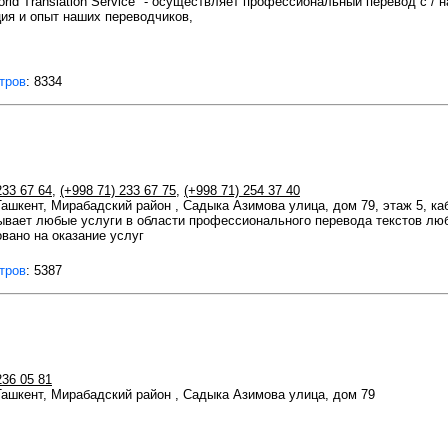
rld Trаnslation Serviсe" - осуществляет профессиональный перевод с / 
ия и опыт наших переводчиков,
тров
: 8334
233 67 64
,
(+998 71) 233 67 75
,
(+998 71) 254 37 40
 Ташкент, Мирабадский район , Садыка Азимова улица, дом 79, этаж 5, ка
ывает любые услуги в области профессионального перевода текстов лю
вано на оказание услуг
тров
: 5387
236 05 81
 Ташкент, Мирабадский район , Садыка Азимова улица, дом 79