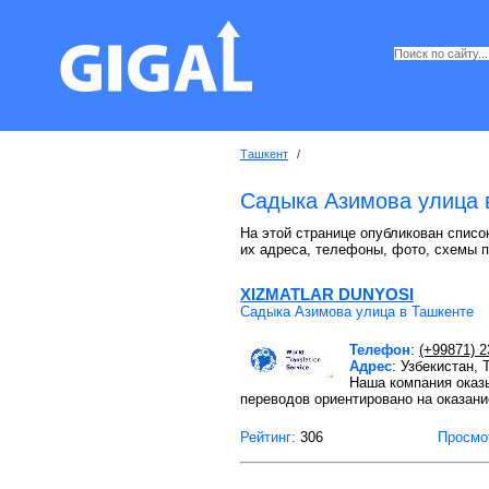
Ташкент
/
Садыка Азимова улица 
На этой странице опубликован списо
их адреса, телефоны, фото, схемы 
XIZMATLAR DUNYOSI
Садыка Азимова улица в Ташкенте
Телефон
:
(+99871) 2
Адрес
: Узбекистан,
Наша компания оказ
переводов ориентировано на оказани
Рейтинг:
306
Просмо