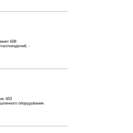
бинет 608
еталлоизделий, -
фис 603
ышленного оборудования.