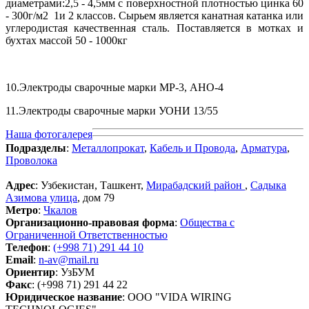
диаметрами:2,5 - 4,5мм с поверхностной плотностью цинка 60
- 300г/м2 1и 2 классов. Сырьем является канатная катанка или
углеродистая качественная сталь. Поставляется в мотках и
бухтах массой 50 - 1000кг
10.Электроды сварочные марки МР-3, АНО-4
11.Электроды сварочные марки УОНИ 13/55
Наша фотогалерея
Подразделы
:
Металлопрокат
,
Кабель и Провода
,
Арматура
,
Проволока
Адрес
: Узбекистан, Ташкент,
Мирабадский район
,
Садыка
Азимова улица
, дом 79
Метро
:
Чкалов
Организационно-правовая форма
:
Общества с
Ограниченной Ответственностью
Телефон
:
(+998 71) 291 44 10
Email
:
n-av@mail.ru
Ориентир
: УзБУМ
Факс
: (+998 71) 291 44 22
Юридическое название
: ООО "VIDA WIRING