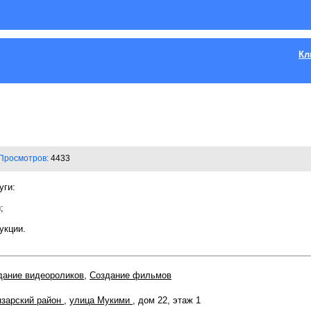
Кл
Просмотров:
4433
уги:
;
дукции.
дание видеороликов
,
Создание фильмов
зарский район
,
улица Мукими
, дом 22, этаж 1