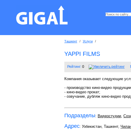
Ташкент
/
Услуги
/
YAPPI FILMS
Рейтинг:
0
Компания оказывает следующие усл
- производство кино-видео продукции
- кино-видео прокат;
- озвучание, дубляж кино-видео про
Подразделы
:
Видеостудии
,
Соз
Адрес
: Узбекистан, Ташкент,
Чилан