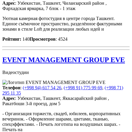
Адрес
: Узбекистан, Ташкент, Чиланзарский район ,
Фархадская ярмарка, 7 блок - 1 этаж
Уютная камерная фотостудия в центре города Ташкент.
Единое съёмочное пространство, разделённое фактурными
зонами в стиле Loft для реализации любых идей и
Рейтинг:
140
Просмотров
: 4524
EVENT MANAGEMENT GROUP EVE
Видеостудии
Телефон
:
(+998 94) 617 54 26
,
(+998 91) 775 99 69
,
(+998 71)
295 11 35
Адрес
: Узбекистан, Ташкент, Яккасарайский район ,
Ракатбоши 3-й проезд, дом 5
- Организация торжеств, свадеб, юбилеев, корпоративных
вечеринок. - Оформление шарами, цветами, тканью,
спецэффектами. - Печать логотипа на воздушных шарах. -
Печать на