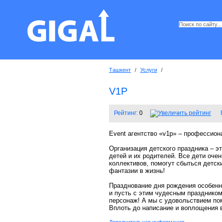
Ташкент
/
Услуги
/
V1P
Рейтинг:
0
Event агентство «v1p» – профессион
Организация детского праздника – э
детей и их родителей. Все дети очен
коллективов, помогут сбыться детск
фантазии в жизнь!
Празднование дня рождения особенн
и пусть с этим чудесным празднико
персонаж! А мы с удовольствием по
Вплоть до написание и воплощения в