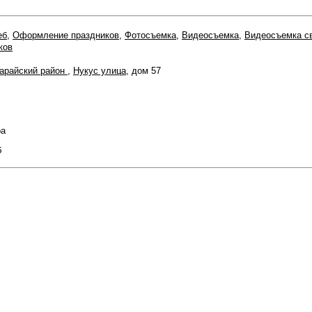
еб
,
Оформление праздников
,
Фотосъемка
,
Видеосъемка
,
Видеосъемка с
ков
арайский район
,
Нукус улица
, дом 57
ра
б