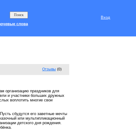
Вход
ючевые слова
Отзывы
(0)
там организацию праздников для
ители и участники больших дружных
ослых воплотить многие свои
Пусть сбудутся его заветные мечты
сказочный или мультипликационный
анизации детского дня рождения.
бёнка.