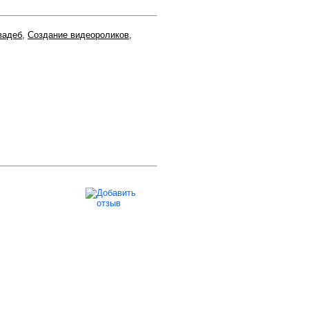
вадеб
,
Создание видеороликов
,