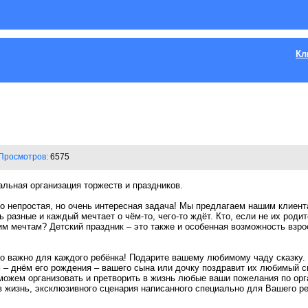
Кл
Просмотров:
6575
альная организация торжеств и праздников.
то непростая, но очень интересная задача! Мы предлагаем нашим клиен
ь разные и каждый мечтает о чём-то, чего-то ждёт. Кто, если не их род
им мечтам? Детский праздник – это также и особенная возможность взр
о важно для каждого ребёнка! Подарите вашему любимому чаду сказку. 
м – днём его рождения – вашего сына или дочку поздравит их любимый 
можем организовать и претворить в жизнь любые ваши пожелания по орг
 жизнь, эксклюзивного сценария написанного специально для Вашего ре