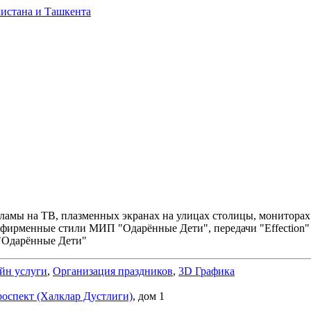
амы на ТВ, плазменных экранах на улицах столицы, мониторах в
 фирменные стили МИП "Одарённые Дети", передачи "Effection" 
 "Одарённые Дети"
йн услуги
,
Организация праздников
,
3D Графика
роспект (Халклар Дустлиги)
, дом 1