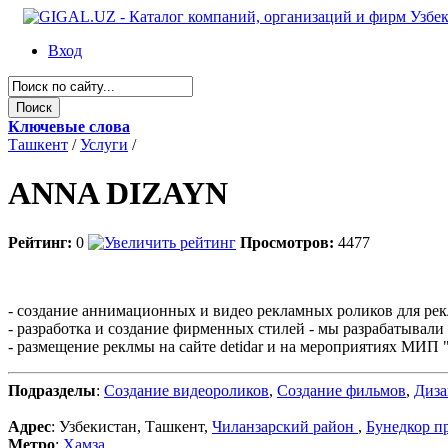
Вход
Ключевые слова
Ташкент
/
Услуги
/
ANNA DIZAYN
Рейтинг:
0
Просмотров:
4477
- создание аннимационных и видео рекламных роликов для рекл
- разработка и создание фирменных стилей - мы разрабатывали
- размещение реклмы на сайте detidar и на мероприятиях МИП
Подразделы
:
Создание видеороликов
,
Создание фильмов
,
Диза
Адрес
: Узбекистан, Ташкент,
Чиланзарский район
,
Бунедкор п
Метро
:
Хамза