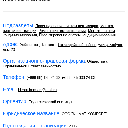
- Сервисное обслуживание
Подразделы
:
Проектирование систем вентиляции
,
Монтаж
систем вентиляции
,
Ремонт систем вентиляции
,
Монтаж систем
кондиционирования
,
Проектирование систем кондиционирования
Адрес
: Узбекистан, Ташкент,
Яккасарайский район
,
улица Бабура
,
дом 20
Организационно-правовая форма
:
Общества с
Ограниченной Ответственностью
Телефон
:
(+998 98) 128 24 30
,
(+998 98) 303 24 03
Email
:
klimat-komfort@mail.ru
Ориентир
: Педагогический институт
Юридическое название
: OOO "KLIMAT KOMFORT"
Год создания организации
: 2006