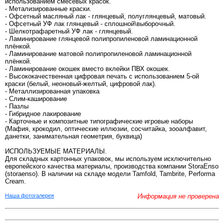
использованием смесевых красок.
- Метализированные краски.
- Офсетный масляный лак - глянцевый, полуглянцевый, матовый.
- Офсетный УФ лак глянцевый - сплошной\выборочный.
- Шелкотрафаретный УФ лак - глянцевый.
- Ламинирование глянцевой полипропиленовой ламинационной
плёнкой.
- Ламинирование матовой полипропиленовой ламинационной
плёнкой.
- Ламинирование окошек вместо вклейки ПВХ окошек.
- Высококачественная цифровая печать с использованием 5-ой
краски (белый, неоновый-желтый, цифровой лак).
- Металлизированная упаковка
- Слим-каширование
- Пазлы
- Гибридное лакирование
- Карточные и композитные типографические игровые наборы
(Мафия, крокодил, оптические иллюзии, сосчитайка, зооалфавит,
данетки, занимательная геометрия, буквица)
ИСПОЛЬЗУЕМЫЕ МАТЕРИАЛЫ.
Для складных картонных упаковок, мы используем исключительно
европейского качества материалы, производства компании StoraEnso
(storaenso). В наличии на складе модели Tamfold, Tambrite, Performa
Cream.
Наша фотогалерея
Информация не проверена