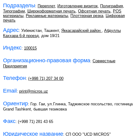
Подразделы
:
Переплет
,
Изготовление визиток
,
Полиграфия
,
Типографии
,
Широкоформатная печать
,
Офсетная печать
,
POS
материалы
,
Рекламные материалы
,
Плоттерная резка
,
Цифровая
печать
Адрес
: Узбекистан, Ташкент,
Яккасарайский район
,
Абдуллы
Каххара 6-й проезд
, дом 19/21
Индекс
:
100015
Организационно-правовая форма
:
Совместные
Предприятия
Телефон
:
(+998 71) 207 34 00
Email
:
print@micros.uz
Ориентир
: Гор. Гаи, ул.Глинка, Таджикское посольство, гостиница
Grand Tashkent, бывшая тезиковка
Факс
: (+998 71) 281 43 65
Юридическое название
: СП OOO "UCD MICROS"