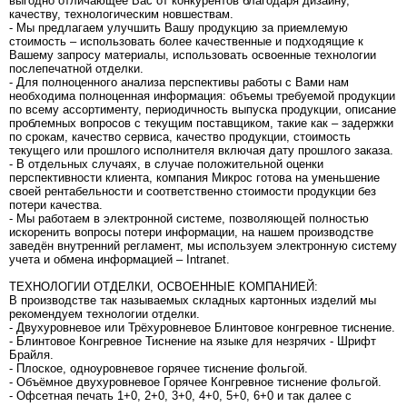
выгодно отличающее Вас от конкурентов благодаря дизайну,
качеству, технологическим новшествам.
- Мы предлагаем улучшить Вашу продукцию за приемлемую
стоимость – использовать более качественные и подходящие к
Вашему запросу материалы, использовать освоенные технологии
послепечатной отделки.
- Для полноценного анализа перспективы работы с Вами нам
необходима полноценная информация: объемы требуемой продукции
по всему ассортименту, периодичность выпуска продукции, описание
проблемных вопросов с текущим поставщиком, такие как – задержки
по срокам, качество сервиса, качество продукции, стоимость
текущего или прошлого исполнителя включая дату прошлого заказа.
- В отдельных случаях, в случае положительной оценки
перспективности клиента, компания Микрос готова на уменьшение
своей рентабельности и соответственно стоимости продукции без
потери качества.
- Мы работаем в электронной системе, позволяющей полностью
искоренить вопросы потери информации, на нашем производстве
заведён внутренний регламент, мы используем электронную систему
учета и обмена информацией – Intranet.
ТЕХНОЛОГИИ ОТДЕЛКИ, ОСВОЕННЫЕ КОМПАНИЕЙ:
В производстве так называемых складных картонных изделий мы
рекомендуем технологии отделки.
- Двухуровневое или Трёхуровневое Блинтовое конгревное тиснение.
- Блинтовое Конгревное Тиснение на языке для незрячих - Шрифт
Брайля.
- Плоское, одноуровневое горячее тиснение фольгой.
- Объёмное двухуровневое Горячее Конгревное тиснение фольгой.
- Офсетная печать 1+0, 2+0, 3+0, 4+0, 5+0, 6+0 и так далее с