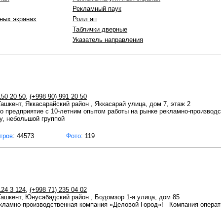
Рекламный паук
ных экранах
Ролл ап
Таблички дверные
Указатель направления
150 20 50
,
(+998 90) 991 20 50
Ташкент, Яккасарайский район , Яккасарай улица, дом 7, этаж 2
 предприятие с 10-летним опытом работы на рынке рекламно-производс
у, небольшой группой
тров
: 44573
Фото
: 119
124 3 124
,
(+998 71) 235 04 02
 Ташкент, Юнусабадский район , Бодомзор 1-я улица, дом 85
екламно-производственная компания «Деловой Город»! Компания опера