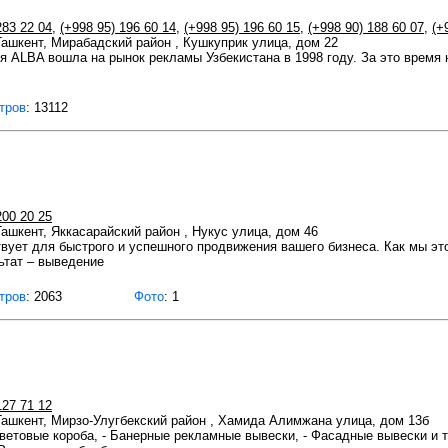
283 22 04
,
(+998 95) 196 60 14
,
(+998 95) 196 60 15
,
(+998 90) 188 60 07
,
(+
 Ташкент, Мирабадский район , Кушкуприк улица, дом 22
я ALBA вошла на рынок рекламы Узбекистана в 1998 году. За это время
тров
: 13112
200 20 25
 Ташкент, Яккасарайский район , Нукус улица, дом 46
вует для быстрого и успешного продвижения вашего бизнеса. Как мы э
ьтат – выведение
тров
: 2063
Фото
: 1
127 71 12
 Ташкент, Мирзо-Улугбекский район , Хамида Алимжана улица, дом 13б
ветовые короба, - Банерные рекламные вывески, - Фасадные вывески и та