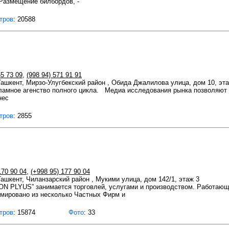
 Размещение билбордов, -
тров
: 20588
55 73 09
,
(998 94) 571 91 91
 Ташкент, Мирзо-Улугбекский район , Обида Джалилова улица, дом 10, эта
ламное агенство полного цикла. Медиа исследования рынка позволяют 
нес
тров
: 2855
170 90 04
,
(+998 95) 177 90 04
 Ташкент, Чиланзарский район , Мукими улица, дом 142/1, этаж 3
N PLYUS” занимается торговлей, услугами и производством. Работаю
мировано из несколько Частных Фирм и
тров
: 15874
Фото
: 33