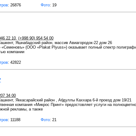
тров
: 26876
Фото
: 19
946 22 10
,
(+998 90) 954 54 00
 Ташкент, Яшнабадский район, массив Авиагородок-22 дом 26
о «Семеновъ» (ООО «Plakat Plyuss») оказывает полный спектр полигра
тью компании
тров
: 42822
"
207 34 00
 Ташкент, Яккасарайский район , Абдуллы Каххара 6-й проезд дом 19/21
твенная компания «Микрос Принт» предостовляет услуги на полноцветн
жной рекламы, а также
тров
: 11188
Фото
: 21