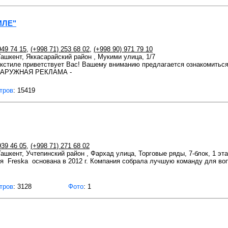
ИЛЕ"
949 74 15
,
(+998 71) 253 68 02
,
(+998 90) 971 79 10
Ташкент, Яккасарайский район , Мукими улица, 1/7
екстиле приветствует Вас! Вашему вниманию предлагается ознакомиться
 НАРУЖНАЯ РЕКЛАМА -
тров
: 15419
939 46 05
,
(+998 71) 271 68 02
Ташкент, Учтепинский район , Фархад улица, Торговые ряды, 7-блок, 1 эт
я Freska основана в 2012 г. Компания собрала лучшую команду для в
тров
: 3128
Фото
: 1