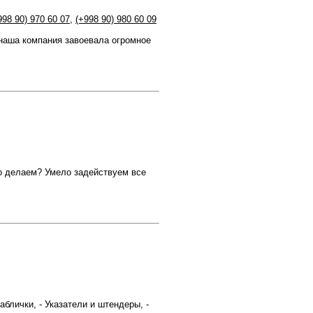
998 90) 970 60 07
,
(+998 90) 980 60 09
 наша компания завоевала огромное
то делаем? Умело задействуем все
блички, - Указатели и штендеры, -