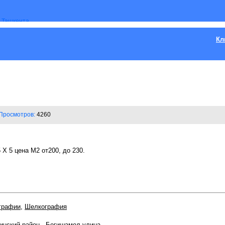
Кл
Просмотров:
4260
 Х 5 цена М2 от200, до 230.
графии
,
Шелкография
инский район
,
Богишамол улица