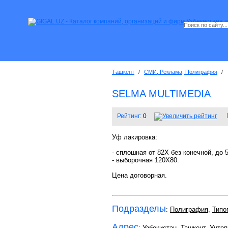
Ташкент
/
СМИ, Реклама, Полиграфия
/
SELMA MULTIMEDIA
Рейтинг:
0
Уф лакировка:
- сплошная от 82Х без конечной, до 5
- выборочная 120Х80.
Цена договорная.
Подразделы
:
Полиграфия
,
Типо
Адрес
: Узбекистан, Ташкент,
Учтеп