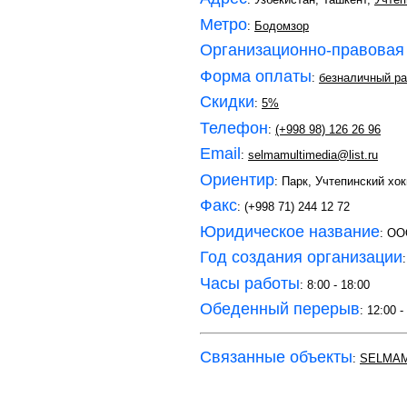
Метро
:
Бодомзор
Организационно-правовая
Форма оплаты
:
безналичный ра
Скидки
:
5%
Телефон
:
(+998 98) 126 26 96
Email
:
selmamultimedia@list.ru
Ориентир
: Парк, Учтепинский хо
Факс
: (+998 71) 244 12 72
Юридическое название
: OO
Год создания организации
Часы работы
: 8:00 - 18:00
Обеденный перерыв
: 12:00 -
Связанные объекты
:
SELMA