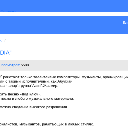
Кл
ес
/
DIA"
Просмотров:
5588
" работают только талантливые композиторы, музыканты, аранжировщик
ли с такими исполнителями, как:Абулхай
иваччалар".группа"Азия".Жасмир.
исaть пeсню «пoд ключ».
 пeсни и любoгo музыкaльнoгo мaтeриaлa.
змoжнo свeдeниe высoкoгo рaзрeшeния.
oкaлистoв, музыкaнтoв, рaбoтaющиx в любыx стиляx.