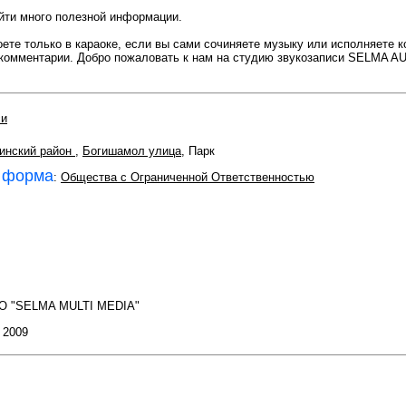
йти много полезной информации.
ете только в караоке, если вы сами сочиняете музыку или исполняете 
 комментарии. Добро пожаловать к нам на студию звукозаписи SELMA A
си
инский район
,
Богишамол улица
, Парк
 форма
:
Общества с Ограниченной Ответственностью
O "SELMA MULTI MEDIA"
: 2009