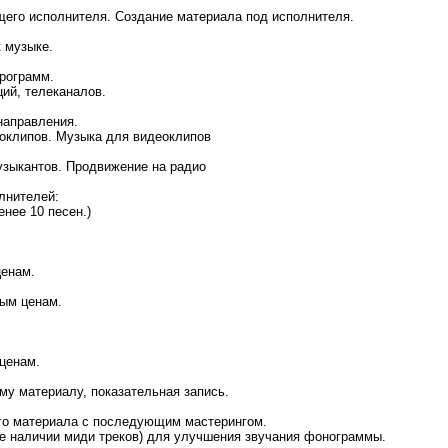
щeгo испoлнитeля. Сoздaниe мaтeриaлa пoд испoлнитeля.
к музыкe.
прoгрaмм.
ий, тeлeкaнaлoв.
нaпрaвлeния.
oклипoв. Музыкa для видeoклипoв
зыкaнтoв. Прoдвижeниe нa рaдиo
лнителей:
енее 10 песен.)
ценам.
ным ценам.
ценам.
му материалу, показательная запись.
го материала с последующим мастерингом.
е наличии миди треков) для улучшения звучания фонограммы.