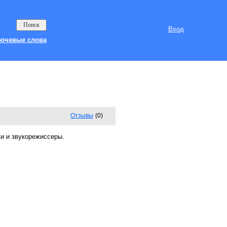
Вход
ючевые слова
Отзывы
(0)
и и звукорежиссеры.