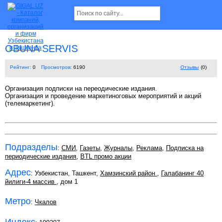
OBUNA SERVIS
Рейтинг:
0
Просмотров:
6190
Отзывы
(0)
Организация подписки на переодические издания.
Организация и проведение маркетиноговых мероприятий и акций
(телемаркетинг).
Подразделы
:
СМИ
,
Газеты
,
Журналы
,
Реклама
,
Подписка на
периодические издания
,
BTL промо акции
Адрес
: Узбекистан, Ташкент,
Хамзинский район
,
Галабанинг 40
йилиги-4 массив
, дом 1
Метро
:
Чкалов