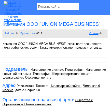
Компания ООО "UNION MEGA BUSINESS"
Рейтинг:
0
Просмотров:
6317
Отзывы
(0)
Компания ООО "UNION MEGA BUSINESS" оказывает весь спектр
полиграфических услуг. Также имеется каталог пригласительных.
Подразделы
:
Изготовление визиток
,
Полиграфия
,
Изготовление
наружной рекламы
,
Типографии
,
Широкоформатная печать
,
Шелкография
,
Офсетная печать
Адрес
: Узбекистан, Ташкент,
Чиланзарский район
,
Чиланзар-6
массив
, дом 20, офис 50
Организационно-правовая форма
:
Общества с
Ограниченной Ответственностью