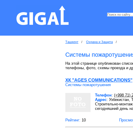
Ташкент
/
Охрана и Защита
/
Системы пожаротушения
На этой странице опубликован списо
телефоны, фото, схемы проезда и д
ХК "AGES COMMUNICATIONS"
Системы пожаротушения
Телефон
:
(+998 71) 
Адрес
: Узбекистан,
Строительно-монтажн
сегодняшний день н
Рейтинг:
10
Просмо