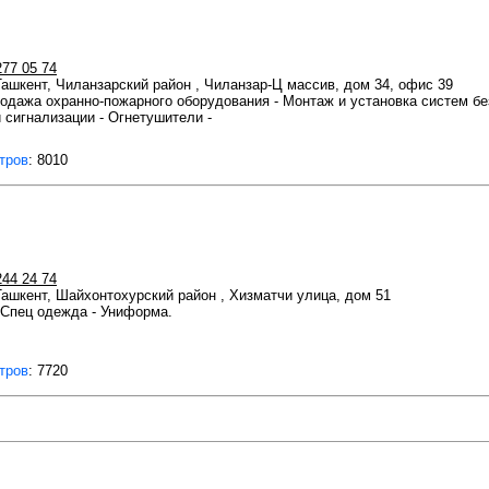
277 05 74
 Ташкент, Чиланзарский район , Чиланзар-Ц массив, дом 34, офис 39
одажа охранно-пожарного оборудования - Монтаж и установка систем бе
 сигнализации - Огнетушители -
тров
: 8010
244 24 74
 Ташкент, Шайхонтохурский район , Хизматчи улица, дом 51
- Спец одежда - Униформа.
тров
: 7720