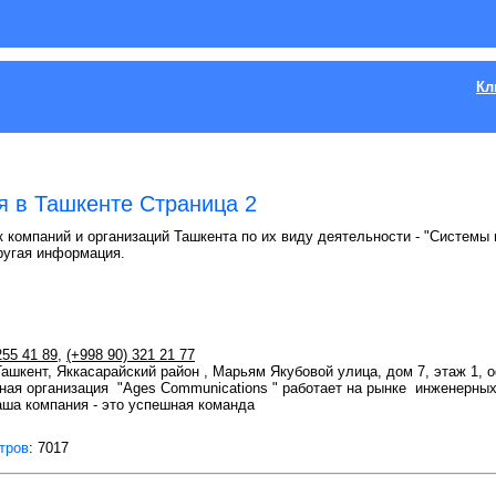
Кл
 в Ташкенте Страница 2
к компаний и организаций Ташкента по их виду деятельности - "Системы 
ругая информация.
255 41 89
,
(+998 90) 321 21 77
 Ташкент, Яккасарайский район , Марьям Якубовой улица, дом 7, этаж 1, 
ая организация "Ages Communications " работает на рынке инженерных 
аша компания - это успешная команда
тров
: 7017