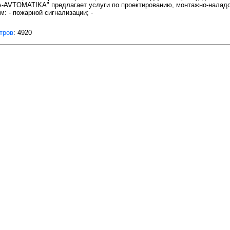
-AVTOMATIKA" предлагает услуги по проектированию, монтажно-налад
: - пожарной сигнализации; -
тров
: 4920
защищены.