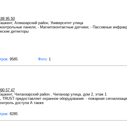
188 95 50
 Ташкент, Алмазарский район, Университет улица
контрольные панели; - Магнитоконтактные датчики; - Пассивные инфрак
ческие детекторы
тров
: 9585
Фото
: 1
390 57 47
 Ташкент, Чиланзарский район , Чиланзар улица, дом 2, этаж 1
TRUST предоставляет охранное оборудование: - пожарная сигнализация
онтроль доступа А также
тров
: 8285