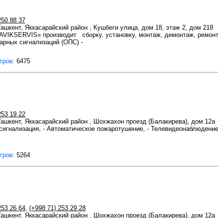
250 88 37
Ташкент, Яккасарайский район , Кушбеги улица, дом 18, этаж 2, дом 218
VIKSERVIS» производит сборку, установку, монтаж, демонтаж, ремонт
арных сигнализаций (ОПС) -
тров
: 6475
253 19 22
 Ташкент, Яккасарайский район , Шохжахон проезд (Балакирева), дом 12а
сигнализация, - Автоматическое пожаротушение, - Телевидеонаблюдение
тров
: 5264
253 26 64
,
(+998 71) 253 29 28
 Ташкент, Яккасарайский район , Шохжахон проезд (Балакирева), дом 12а