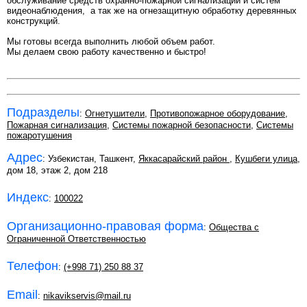
обслуживание средств охранно-пожарной сигнализации и систем
видеонаблюдения, а так же на огнезащитную обработку деревянных
конструкций.
Мы готовы всегда выполнить любой объем работ.
Мы делаем свою работу качественно и быстро!
Подразделы
:
Огнетушители
,
Противопожарное оборудование
,
Пожарная сигнализация
,
Системы пожарной безопасности
,
Системы
пожаротушения
Адрес
: Узбекистан, Ташкент,
Яккасарайский район
,
Кушбеги улица
,
дом 18, этаж 2, дом 218
Индекс
:
100022
Организационно-правовая форма
:
Общества с
Ограниченной Ответственностью
Телефон
:
(+998 71) 250 88 37
Email
:
nikavikservis@mail.ru