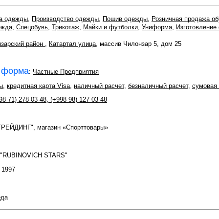
а одежды
,
Производство одежды
,
Пошив одежды
,
Розничная продажа об
ежда
,
Спецобувь
,
Трикотаж
,
Майки и футболки
,
Униформа
,
Изготовление
зарский район
,
Катартал улица
, массив Чилонзар 5, дом 25
 форма
:
Частные Предприятия
ы
,
кредитная карта Visa
,
наличный расчет
,
безналичный расчет
,
сумовая 
98 71) 278 03 48
,
(+998 98) 127 03 48
ТРЕЙДИНГ", магазин «Спорттовары»
 "RUBINOVICH STARS"
: 1997
еда