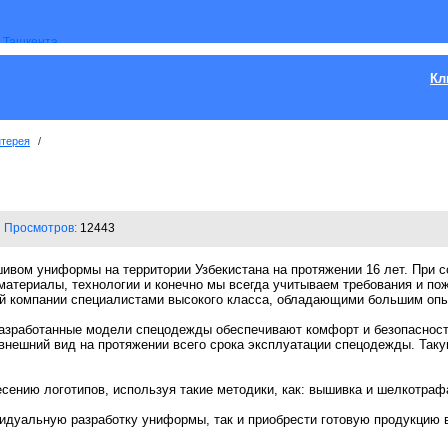
Кл
нтерея
/
Просмотров:
12443
ошивом униформы на территории Узбекистана на протяжении 16 лет. При 
материалы, технологии и конечно мы всегда учитываем требования и по
й компании специалистами высокого класса, обладающими большим опы
азработанные модели спецодежды обеспечивают комфорт и безопасност
внешний вид на протяжении всего срока эксплуатации спецодежды. Так
сению логотипов, используя такие методики, как: вышивка и шелкотраф
видуальную разработку униформы, так и приобрести готовую продукцию 