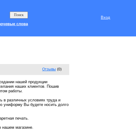
Вход
ючевые слова
Отзывы
(0)
создании нашей продукции
желания наших клиентов. Пошив
том работы.
ь в различных условиях труда и
ую униформу Вы будете носить долго
аретная печать.
в нашем магазине.