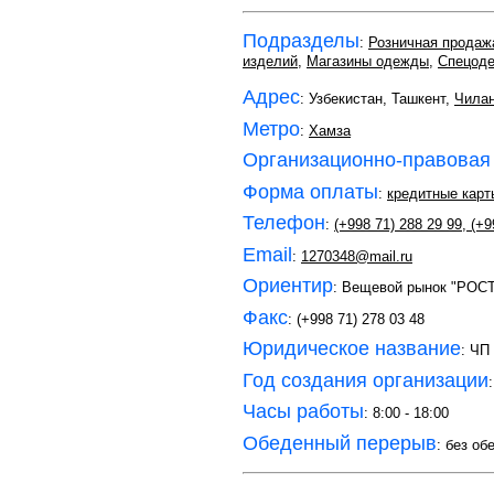
Подразделы
:
Розничная продаж
изделий
,
Магазины одежды
,
Спецод
Адрес
: Узбекистан, Ташкент,
Чилан
Метро
:
Хамза
Организационно-правовая
Форма оплаты
:
кредитные карт
Телефон
:
(+998 71) 288 29 99
,
(+9
Email
:
1270348@mail.ru
Ориентир
: Вещевой рынок "РОС
Факс
: (+998 71) 278 03 48
Юридическое название
: ЧП
Год создания организации
Часы работы
: 8:00 - 18:00
Обеденный перерыв
: без об