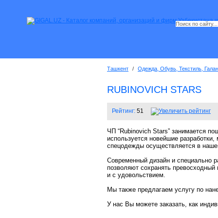
Ташкент
/
Одежда, Обувь, Текстиль, Гала
RUBINOVICH STARS
Рейтинг:
51
ЧП “Rubinovich Stars” занимается п
используется новейшие разработки, 
спецодежды осуществляется в наше
Современный дизайн и специально р
позволяют сохранять превосходный 
и с удовольствием.
Мы также предлагаем услугу по нане
У нас Вы можете заказать, как инди