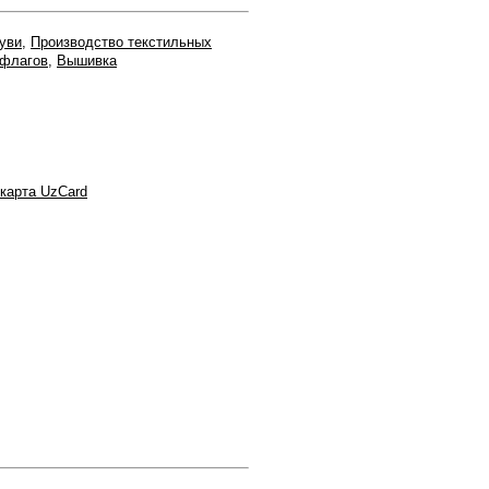
уви
,
Производство текстильных
 флагов
,
Вышивка
карта UzCard