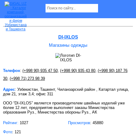
Магазины одежды в Ташкенте
DI-IXLOS
Магазины одежды
Телефон
:
(+998 90) 935 47 50
,
(+998 90) 935 43 80
,
(+998 90) 187 76
30
,
(+998 71) 273 98 39
Адрес
: Узбекистан, Ташкент, Чиланзарский район , Катартал улица,
дом 21, этаж 3,4; офис 311
OOO “DI-IXLOS” является производителем швейных изделий уже
более 12 лет, предприятие выполняет заказы Министерства
образования Руз., Министерства обороны Руз., АК
Рейтинг:
1027
Просмотров
: 45880
Фото
: 121