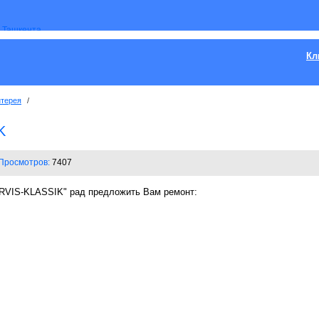
Кл
нтерея
/
K
Просмотров:
7407
RVIS-KLASSIK" рад предложить Вам ремонт: