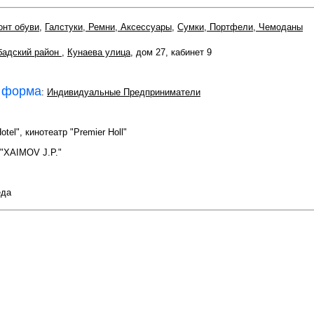
онт обуви
,
Галстуки, Ремни, Аксессуары
,
Сумки, Портфели, Чемоданы
бадский район
,
Кунаева улица
, дом 27, кабинет 9
 форма
:
Индивидуальные Предприниматели
otel", кинотеатр "Premier Holl"
 "XAIMOV J.P."
еда