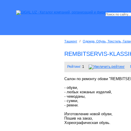
Ташкент
/
Одежда, Обувь, Текстиль, Гала
REMBITSERVIS-KLASSI
Рейтинг:
1
Салон по ремонту обови "REMBITSE
- обуви,
- любых кожаных изделий,
- чемоданы,
- сумки,
- ремни.
Изготовление новой обуви,
Пошив на заказ,
Хореографическая обувь.