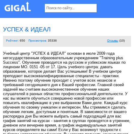
УСПЕХ & ИДЕАЛ
Рейтинг:
650
Просмотров:
35336
Отзывы
(10)
Учебный центр "УСПЕХ & ИДЕАЛ" основан в июле 2009 года
негосударственным образовательным учреждением "Training plus
Success". Обучение проводится на русском и узбекском языках по
лицензии МО. 0151 -05 от 17. Цель учебного центра: давать
образование, которое делает Вас успешными! В учебном центре
преподают высококвалифицированные специалисты - практики.
Именно поэтому обучение проходит с учетом всех нюансов и
требований сегодняшнего дня к Вашей профессии. Главной своей
задачей мы считаем высококачественное обучение наших
слушателей в разных областях профессиональной деятельности. У
нас вы можете обучиться совершенно новой профессии или
повысить квалификацию в уже выбранном Вами деле. Каждый курс
обучения по своему уникален и интересен. Мы стремимся сделать
обучение легким, доступным и понятным. В зависимости от вашего
распорядка дня Вы можете выбрать самый подходящий для вас
график занятий на курсах - занятия в группах проводятся в утреннее,
дневное или вечернее время, а график индивидуальных занятий
курсов определяете вы сами! Если у Вас возникнут трудности с