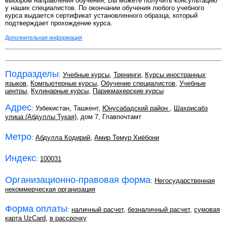
выбором направления обучения, Вы можете получить консультацию
у наших специалистов. По окончании обучения любого учебного
курса выдается сертификат установленного образца, который
подтверждает прохождение курса.
Дополнительная информация
Подразделы
:
Учебные курсы
,
Тренинги
,
Курсы иностранных
языков
,
Компьютерные курсы
,
Обучение специалистов
,
Учебные
центры
,
Кулинарные курсы
,
Парикмахерские курсы
Адрес
: Узбекистан, Ташкент,
Юнусабадский район
,
Шахрисабз
улица (Абдуллы Тукая)
, дом 7, Главпочтамт
Метро
:
Абдулла Кодирий
,
Амир Темур Хиёбони
Индекс
:
100031
Организационно-правовая форма
:
Негосударственная
некоммерческая организация
Форма оплаты
:
наличный расчет
,
безналичный расчет
,
сумовая
карта UzCard
,
в рассрочку