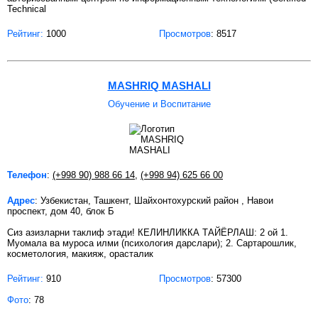
Technical
Рейтинг:
1000
Просмотров
: 8517
MASHRIQ MASHALI
Обучение и Воспитание
Телефон
:
(+998 90) 988 66 14
,
(+998 94) 625 66 00
Адрес
: Узбекистан, Ташкент, Шайхонтохурский район , Навои
проспект, дом 40, блок Б
Сиз азизларни таклиф этади! КЕЛИНЛИККА ТАЙЁРЛАШ: 2 ой 1.
Муомала ва муроса илми (психология дарслари); 2. Сартарошлик,
косметология, макияж, орасталик
Рейтинг:
910
Просмотров
: 57300
Фото
: 78