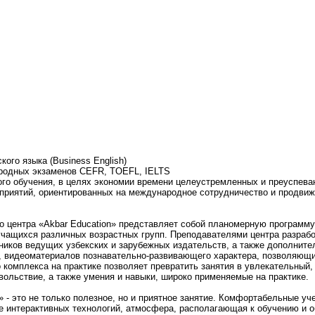
кого языка (Business English)
ародных экзаменов CEFR, TOEFL, IELTS
ого обучения, в целях экономии времени целеустремленных и преуспе
дприятий, ориентированных на международное сотрудничество и продвиж
о центра «Akbar Education» представляет собой планомерную программ
учащихся различных возрастных групп. Преподавателями центра разраб
ников ведущих узбекских и зарубежных издательств, а также дополните
, видеоматериалов познавательно-развивающего характера, позволяющих
комплекса на практике позволяет превратить занятия в увлекательный,
ольствие, а также умения и навыки, широко применяемые на практике.
» - это не только полезное, но и приятное занятие. Комфортабельные уч
же интерактивных технологий, атмосфера, располагающая к обучению и