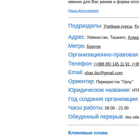
именно для Вас режим и форма оплат
Наша фотогалерея
Подразделы
:
Учебные курсы
,
Ку
Адрес
: Узбекистан, Ташкент,
Алмаз
Метро
:
Беруни
Организационно-правовая
Телефон
:
(+998 95) 145 11 91
,
(+99
Email
:
shax.biz@gmail.com
Ориентир
: Перекресток "Орзу"
Юридическое название
: Н
Год создания организации
Часы работы
: 08:00 - 21:00
Обеденный перерыв
: без об
Ключевые слова