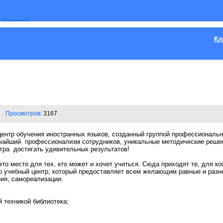
Кл
Просмотров:
3167
 центр обучения иностранных языков, созданный группой профессиональ
чайший профессионализм сотрудников, уникальные методические решен
тра достигать удивительных результатов!
это место для тех, кто может и хочет учиться. Сюда приходят те, для к
о учебный центр, который предоставляет всем желающим равные и раз
ия, самореализации.
 техникой библиотека;