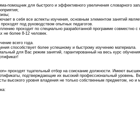
мма-помощник для быстрого и эффективного увеличения словарного зап
оприятия;
ризы;
ючает в себя все аспекты изучения, основным элементом занятий являе
проходят под руководством опытных педагогов.
туплению проходит по специально разработанной программе совместно с
х не более 8-12 человек.
чение всего года.
ения способствует более успешному и быстрому изучению материала.
альный для Вас режим занятий, гарантированный на весь курс обучения
ртификат!
n» проходят тщательный отбор на соискание должности. Имеют высшее 
тификаты, подтверждающие их высокий профессиональный уровень. Ве
сты высокого уровня владения не только собственным предметом, но и 
ка: