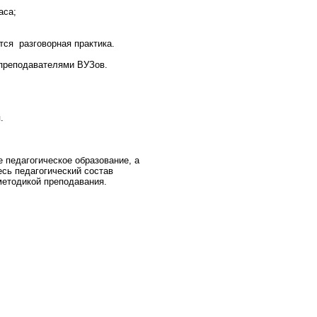
аса;
тся разговорная практика.
 преподавателями ВУЗов.
.
педагогическое образование, а
сь педагогический состав
методикой преподавания.