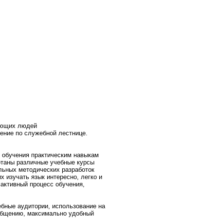
вающих людей
ение по служебной лестнице.
у обучения практическим навыкам
отаны различные учебные курсы
льных методических разработок
 изучать язык интересно, легко и
 активный процесс обучения,
ебные аудитории, использование на
 общению, максимально удобный