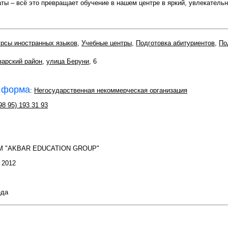
ы – всё это превращает обучение в нашем центре в яркий, увлекательн
рсы иностранных языков
,
Учебные центры
,
Подготовка абитуриентов
,
По
арский район
,
улица Беруни
, 6
 форма
:
Негосударственная некоммерческая организация
8 95) 193 31 93
TM "AKBAR EDUCATION GROUP"
: 2012
еда