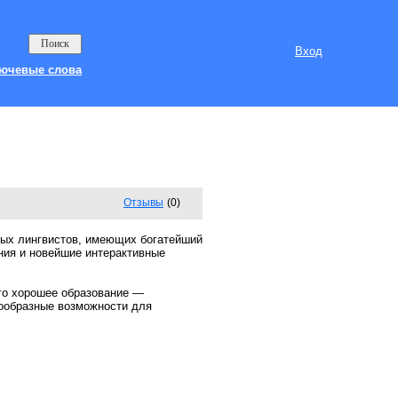
Вход
ючевые слова
Отзывы
(0)
ных лингвистов, имеющих богатейший
ия и новейшие интерактивные
ого хорошее образование —
нообразные возможности для