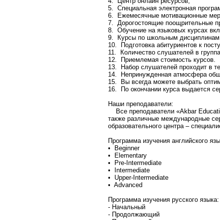
4. Центр онлайн ресурсов;
5. Специальная электронная програ
6. Ежемесячные мотивационные мер
7. Дорогостоящие поощрительные п
8. Обучение на языковых курсах вкл
9. Курсы по школьным дисциплинам 
10. Подготовка абитуриентов к пос
11. Количество слушателей в группа
12. Приемлемая стоимость курсов.
13. Набор слушателей проходит в те
14. Непринужденная атмосфера общ
15. Вы всегда можете выбрать оптим
16. По окончании курса выдается се
Наши преподаватели:
Все преподаватели «Akbar Educatio
также различные международные сер
образовательного центра – специали
Программа изучения английского язы
• Beginner
• Elementary
• Pre-Intermediate
• Intermediate
• Upper-Intermediate
• Advanced
Программа изучения русского языка:
- Начальный
- Продолжающий