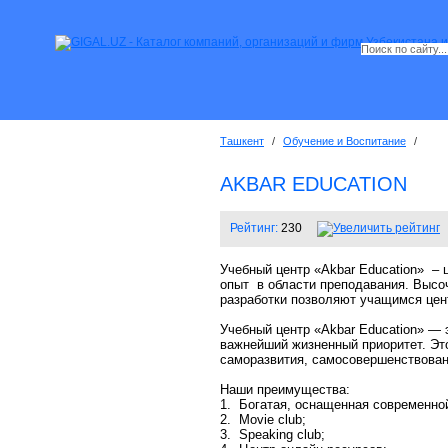
Ташкент
/
Обучение и Воспитание
/
AKBAR EDUCATION
Рейтинг:
230
Учебный центр «Akbar Education» –
опыт в области преподавания. Высо
разработки позволяют учащимся цен
Учебный центр «Akbar Education» — 
важнейший жизненный приоритет. Эт
саморазвития, самосовершенствован
Наши преимущества:
1. Богатая, оснащенная современной
2. Movie club;
3. Speaking club;